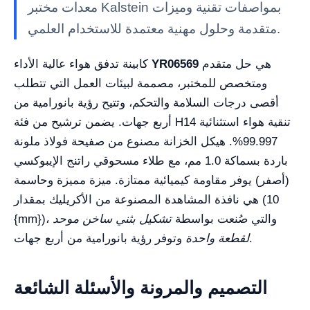
معدات مختبر Kalstein بمواصفات تقنية وميزات
متقدمة وحلول مهنية معتمدة للاستخدام العلمي.
هي حل متقدم
YR06569
كابينة تدفق هواء عالية الأداء
ومتخصص للمختبر، مصممة لبيئات العمل التي تتطلب
أقصى درجات السلامة والتحكم، وتتيح رؤية بانورامية من
أربع جهات. يضمن ترشيح من فئة H14 تنقية هواء استثنائية
99.997%
. هيكل الخزانة مصنوع من صفيحة فولاذ ملونة
باردة بسماكة 1.0 مم، مع طلاء مسحوقي راتنج الإيبوكسي
(أصفر) يوفر مقاومة كيميائية ممتازة. ميزة مميزة وحاسمة
(10
هي نافذة المشاهدة المصنوعة من الأكريليك بمقدار
، والتي صُنعت بواسطة
تشكيل بثني ساخن موحد
{mm})
وتوفر رؤية بانورامية من أربع جهات.
لقطعة واحدة
التصميم والمرونة والأسئلة الشائعة