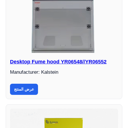
Desktop Fume hood YR06548//YR06552
Manufacturer: Kalstein
عرض المنتج