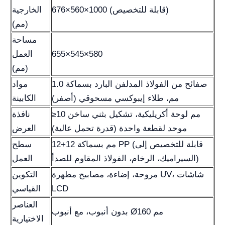
676×560×1000 (قابلة للتخصيص)
الخارجية
(مم)
مساحة
655×545×580
العمل
(مم)
صفائح من الفولاذ المدلفن البارد بسماكة 1.0
مواد
مم، طلاء إيبوكسي مسحوقي (أصفر)
الكابينة
≥10 مم لوحة أكريليكية، تشكيل بثني ساخن
نافذة
موحد لقطعة واحدة (قدرة تحمل عالية)
العرض
12+12 مم بسماكة PP (قابلة للتخصيص إلى
سطح
السيراميك، الرخام، الفولاذ المقاوم للصدأ)
العمل
مروحة، إضاءة، مصابيح مطهرة UV، شاشات
التكوين
LCD
القياسي
العناصر
بدون أنبوب، مع أنبوب Ø160 مم
الاختيارية