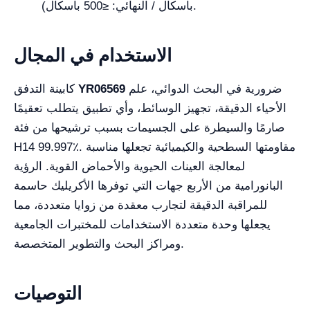
باسكال / النهائي: ≤500 باسكال).
الاستخدام في المجال
ضرورية في البحث الدوائي، علم
YR06569
كابينة التدفق
الأحياء الدقيقة، تجهيز الوسائط، وأي تطبيق يتطلب تعقيمًا
صارمًا والسيطرة على الجسيمات بسبب ترشيحها من فئة
. مقاومتها السطحية والكيميائية تجعلها مناسبة
99.997٪
H14
لمعالجة العينات الحيوية والأحماض القوية. الرؤية
البانورامية من الأربع جهات التي توفرها الأكريليك حاسمة
للمراقبة الدقيقة لتجارب معقدة من زوايا متعددة، مما
يجعلها وحدة متعددة الاستخدامات للمختبرات الجامعية
ومراكز البحث والتطوير المتخصصة.
التوصيات