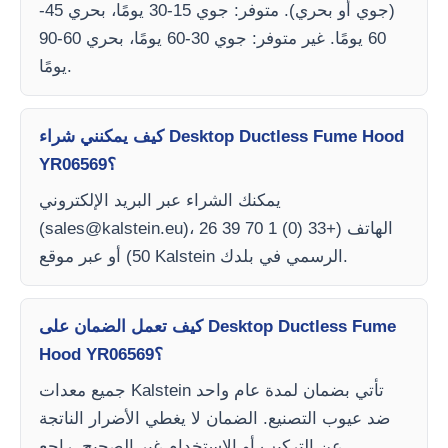
(جوي أو بحري). متوفر: جوي 15-30 يومًا، بحري 45-
60 يومًا. غير متوفر: جوي 30-60 يومًا، بحري 60-90
يومًا.
كيف يمكنني شراء Desktop Ductless Fume Hood
YR06569؟
يمكنك الشراء عبر البريد الإلكتروني
)، الهاتف (+33 (0) 1 70 39 26
sales@kalstein.eu
(
50) أو عبر موقع Kalstein الرسمي في بلدك.
كيف تعمل الضمان على Desktop Ductless Fume
Hood YR06569؟
جميع معدات Kalstein تأتي بضمان لمدة عام واحد
ضد عيوب التصنيع. الضمان لا يغطي الأضرار الناتجة
عن التركيب أو الاستخدام غير الصحيح. راجع