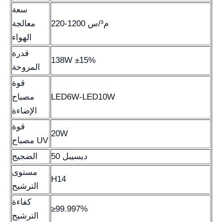
سعة
220-1200 م³/س
معالجة
الهواء
قدرة
138W ±15%
المروحة
قوة
LED6W-LED10W
مصباح
الإضاءة
قوة
20W
مصباح UV
50 ديسيبل
الضجيج
مستوى
H14
الترشيح
كفاءة
≥99.997%
الترشيح