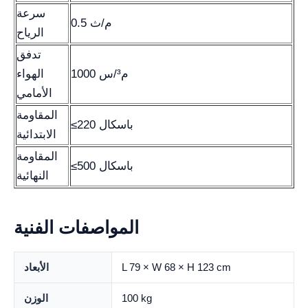
سرعة
0.5 م/ث
الرياح
تدفق
1000 م³/س
الهواء
الأمامي
المقاومة
≤220 باسكال
الابتدائية
المقاومة
≤500 باسكال
النهائية
المواصفات الفنية
L 79 × W 68 × H 123 cm
الأبعاد
100 kg
الوزن