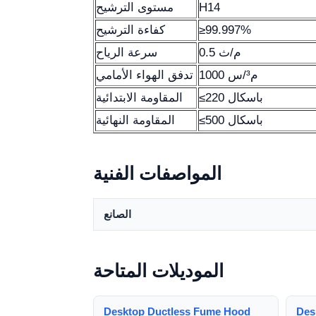
H14
مستوى الترشيح
≥99.997%
كفاءة الترشيح
0.5 م/ث
سرعة الرياح
1000 م³/س
تدفق الهواء الأمامي
≤220 باسكال
المقاومة الابتدائية
≤500 باسكال
المقاومة النهائية
المواصفات الفنية
الصانع
الموديلات المتاحة
Desktop Ductless Fume Hood
Des