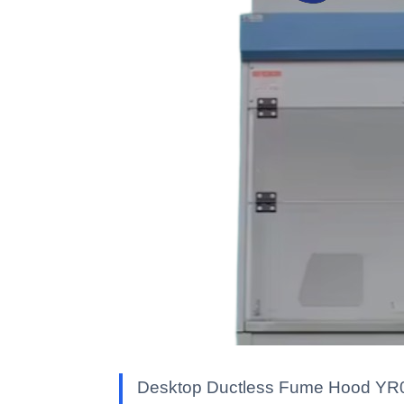
Desktop D — معدات مختبر Kalstein بمواصفات تقنية وميزات متقدمة وحلول مهنية معتمدة للاستخدام