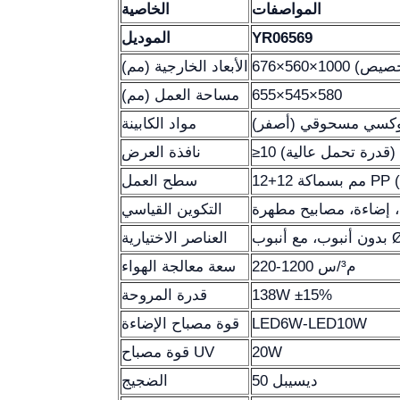
المواصفات
الخاصية
YR06569
الموديل
الأبعاد الخارجية (مم)
655×545×580
مساحة العمل (مم)
مواد الكابينة
 (قدرة تحمل عالية)
نافذة العرض
سطح العمل
التكوين القياسي
العناصر الاختيارية
220-1200 م³/س
سعة معالجة الهواء
138W ±15%
قدرة المروحة
LED6W-LED10W
قوة مصباح الإضاءة
20W
قوة مصباح UV
50 ديسيبل
الضجيج