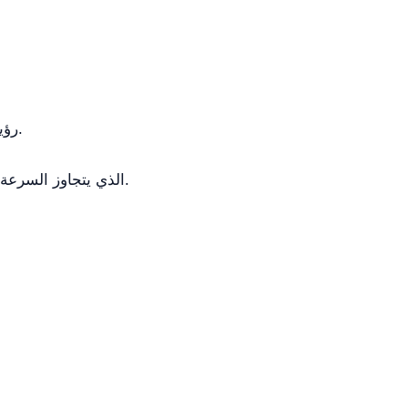
رؤية بانورامية من أربع جهات: نافذة أمامية قابلة للطي وجوانب أكريليكية شفافة لعرض كامل لمساحة العمل.
الأمان في حالات الطوارئ: زر "السرعة الكاملة" (مفتاح T) الذي يتجاوز السرعة ويشغّل المروحة بالقصوى في حالات الطوارئ.