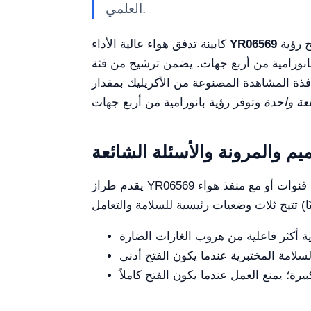
العلمي.
هي حل متقدم ومتخصص للمختبر، مصممة لبيئات العمل التي تتطلب أقصى درجات السلامة والتحكم، وتتيح رؤية
YR06569
كابينة تدفق هواء عالية الأداء
عة واحدة
يم والمرونة والأسئلة الشائعة
يقدم طراز YR06569 مرونة تكوين حاسمة: يمكن اختياره كنسخة بدون قنوات أو مع منفذ هواء Ø160 مم. سطح العمل يستخدم PP (البولي بروبيلين). النافذة