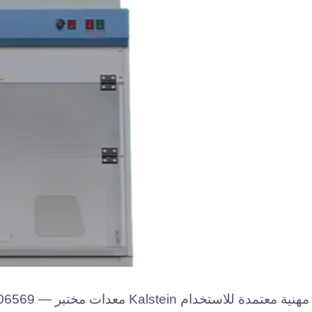
uctless Fume Hood YR06569