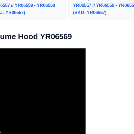
6557 // YR06559 - YR06558
YR06557 // YR06559 - YR065
U: YR06557)
(SKU: YR06557)
 Fume Hood YR06569