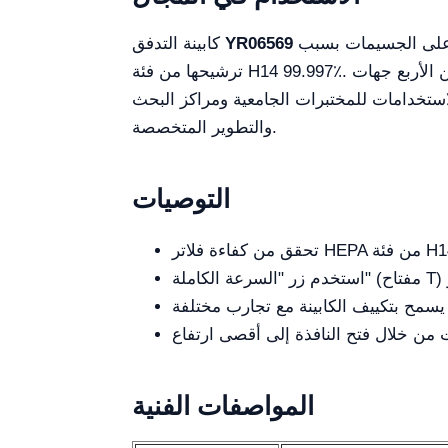
ضرورية في البحث الدوائي، علم الأحياء الدقيقة، تجهيز الوسائط، وأي تطبيق يتطلب تعقيمًا صارمًا والسيطرة على الجسيمات بسبب
YR06569
كابينة التدفق
. مقاومتها السطحية والكيميائية تجعلها مناسبة لمعالجة العينات الحيوية والأحماض القوية. الرؤية البانورامية من الأربع جهات
99.997٪
ترشيحها من فئة H14
لاستخدامات للمختبرات الجامعية ومراكز البحث
والتطوير المتخصصة.
التوصيات
المواصفات الفنية