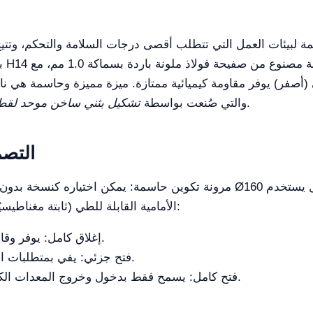
. هيكل الخزانة مصنوع من صفيحة فولاذ ملونة باردة بسماكة 1.0 مم، مع
وتوفر رؤية بانورامية من أربع جهات.
والتي صُنعت بواسطة
تشكيل بثني ساخن موحد لقط
التصم
الأمامية القابلة للطي (ثابتة مغناطيسيًا) تتيح ثلاث وضعيات رئيسية للسلامة والتعامل:
إغلاق كامل: يوفر وقاية أكثر فاعلية من هروب الغازات الضارة.
فتح جزئي: يفي بمتطلبات السلامة المختبرية عندما يكون الفتح أدنى.
فتح كامل: يسمح فقط بدخول وخروج المعدات الكبيرة؛ يمنع العمل عندما يكون الفتح كاملاً.