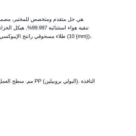
بانورامية من أربع جهات. يضمن ترشيح من فئة H14 تنقية هواء استثنائية
99.997%
،
(10 {mm})
طلاء مسحوقي راتنج الإيبوكسي (أصفر) يوفر مقاومة كيميائية ممتازة. ميزة مميزة وحاسمة هي نافذة المشاهدة المصنوعة من الأكريليك بمقدار