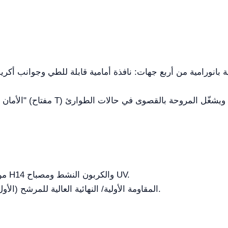
يتطلب استبدالاً دورياً لفلاتر HEPA من فئة H14 والكربون النشط ومصباح UV.
المقاومة الأولية/ النهائية العالية للمرشح (الأول: ≤220 باسكال / النهائي: ≤500 باسكال).