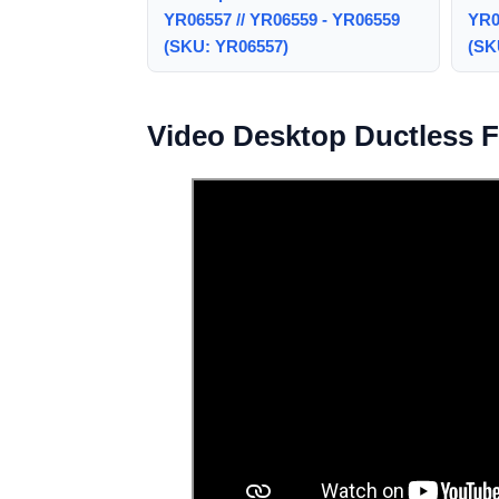
YR06557 // YR06559 - YR06559
YR0
(SKU: YR06557)
(SK
Video Desktop Ductless