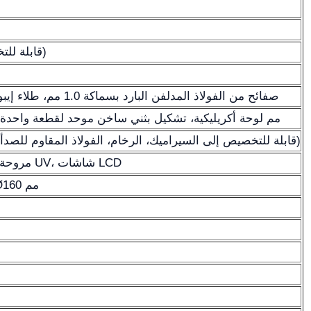
676×560×1000 (قابلة للتخصيص)
صفائح من الفولاذ المدلفن البارد بسماكة 1.0 مم، طلاء إيبوكسي مسحوقي (أصفر)
≥10 مم لوحة أكريليكية، تشكيل بثني ساخن موحد لقطعة واحدة
12+12 مم بسماكة PP (قابلة للتخصيص إلى السيراميك، الرخام، الفولاذ المقاوم للصدأ)
مروحة، إضاءة، مصابيح مطهرة UV، شاشات LCD
بدون أنبوب، مع أنبوب Ø160 مم