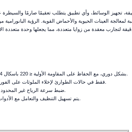
دقيقة لتجارب معقدة من زوايا متعددة، مما يجعلها وحدة متعددة ا
تحقق من كفاءة فلاتر HEPA من فئة H14 بشكل دوري، مع الحفاظ على المقاومة الأولية ≤ 220 باسكال.
استخدم زر "السرعة الكاملة" (مفتاح T) فقط في حالات الطوارئ لإخلاء الملوثات على الفور.
ضبط سرعة الرياح غير المحدود يسمح بتكييف الكابينة مع تجارب مختلفة.
يتم تسهيل التنظيف والتعامل مع الأدوات من خلال فتح النافذة إلى أقصى ارتفاع.