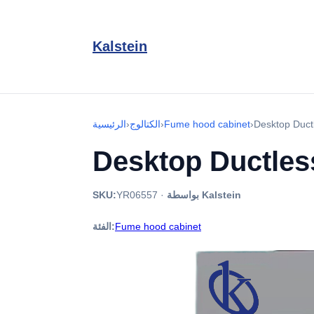
Kalstein
Desktop Duc
›
Fume hood cabinet
›
الكتالوج
›
الرئيسية
Desktop Ductle
بواسطة Kalstein
·
YR06557
SKU:
Fume hood cabinet
الفئة: