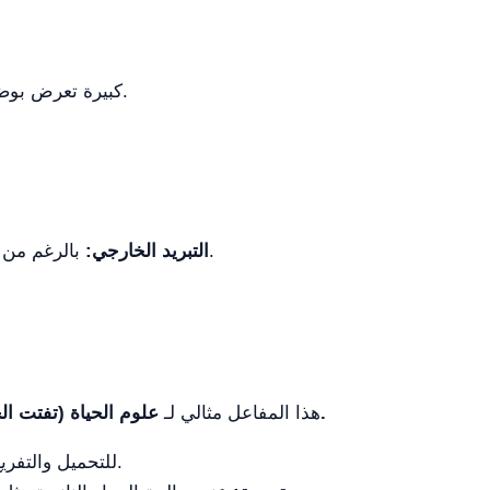
شاشة LCD كبيرة تعرض بوضوح جميع معلمات التشغيل: درجة الحرارة، والوقت، ومخرجات الطاقة.
بالرغم من أنه يتميّز بتصميم مزدوج للكوب للتبريد، يلزم وجود حوض حرارة خارجي ثابت لالتبريد عالي الدقة والنشط.
التبريد الخارجي:
علوم الحياة (تفتت الخلايا، استخراج البروتين)، الكيمياء المادة (تشتت الجرافين وأنابيب الكربون النانوية)، واستخراج الأعشاب الصينية.
هذا المفاعل مثالي لـ
استخدم ميزة \"LiveAccess\" للتحميل والتفريغ السريع لتقليل وقت التوقف بين دفعات العينات المختلفة.