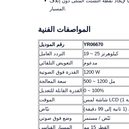
ياً لإيجاد نقطة التشتت المثلى دون إتلاف
المسبار.
المواصفات الفنية
YR06670
رقم الموديل
19 ~ 25 كيلوهرتز
التردد العامل
مدعوم
التعويض التلقائي
1200 W
القدرة فوق الصوتية
500 ~ 1200 مل
سعة المعالجة
0 ~ 100%
القدرة القابلة للتعديل
الموقت
دقيقة)
نبّاض
نَبْض / مستمر
وضع فوق صوتي
القطر 15 مم
المسبار القياسي