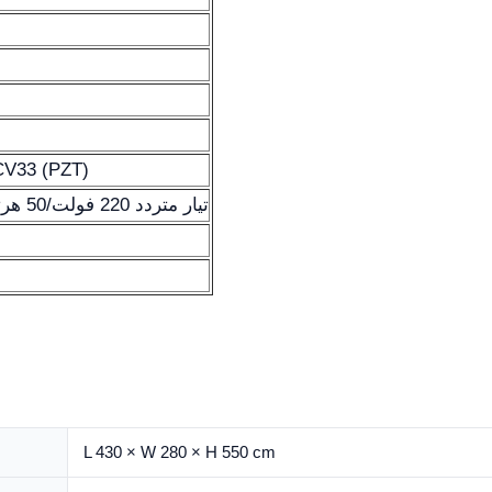
سيراميك بيزوإلكتريك 3 (PZT
تيار متردد 220 فولت/50 هرتز (110 فولت اختياري)
L 430 × W 280 × H 550 cm