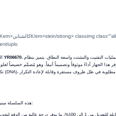
tent/uplo
، جهاز عالي الشمولية والأداء العالي مصمم لعمليات التفتيت والتشتت واسعة النطاق. يتميز بنظام
YR06670
المجانس بالموجات فوق الصوتية بتدفق مستمر
الجهاز أداءً موثوقاً وتصميماً أنيقاً. وهو مُصمَّم خصيصاً لعلوم
هذه السلسلة مبنية بميزات رقمية متقدمة لضمان سلامة العملية:
السعة (الشدة) قابلة للتعديل من 1 إلى 100%، ما يوفر درجة ع