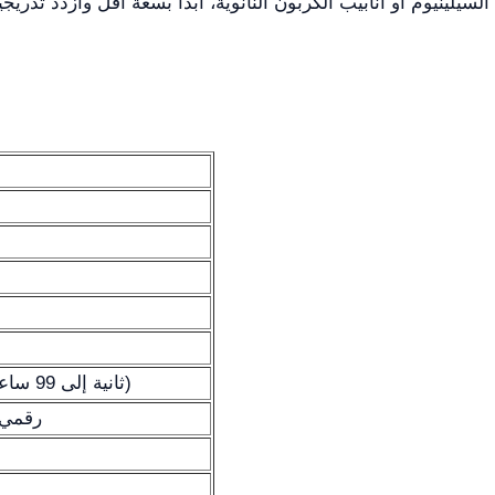
السيلينيوم أو أنابيب الكربون النانوية، ابدأ بسعة أقل وازدد تدريج
شاشة لمس LCD (1 ثانية إلى 99 ساعة)
رقمي (1 ثانية إلى 99 