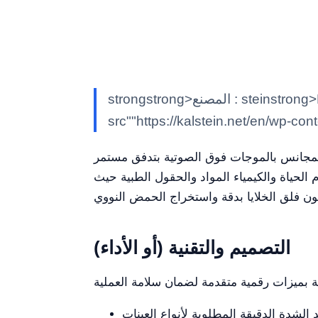
strongstrong>المصنع : steinstrong>Kem>كالشتاينK/em>stein/strong> classimg class""alignnone size-full wp-image-7597"
src""https://kalstein.net/en/wp-con
 الحياة والكيمياء المواد والحقول الطبية حيث
التصميم والتقنية (أو الأداء)
الية من الدقة لتحديد الشدة الدقيقة المطلوبة لأنواع العينات