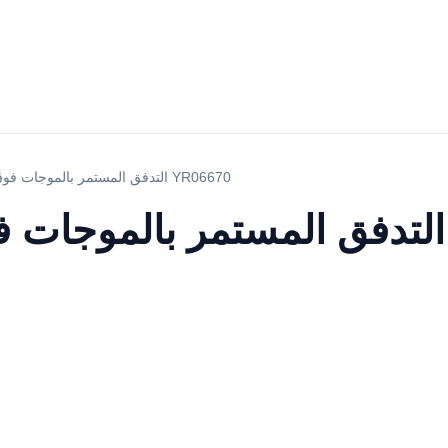
التدفق المستمر بالموجات فوق الصوتية الخالط YR06670