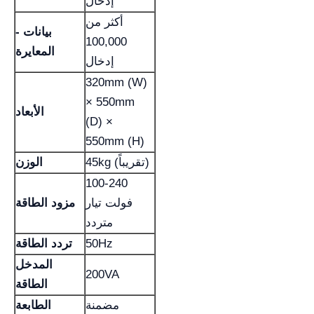
إدخال
أكثر من
- بيانات
100,000
المعايرة
إدخال
320mm (W)
× 550mm
الأبعاد
(D) ×
550mm (H)
45kg (تقريباً)
الوزن
100-240
فولت تيار
مزود الطاقة
متردد
50Hz
تردد الطاقة
المدخل
200VA
الطاقة
مضمنة
الطابعة