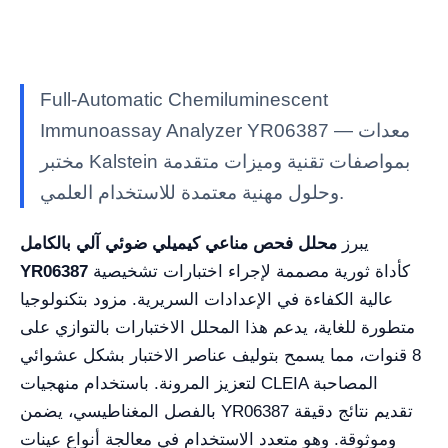
Full-Automatic Chemiluminescent
Immunoassay Analyzer YR06387 — معدات
مختبر Kalstein بمواصفات تقنية وميزات متقدمة
وحلول مهنية معتمدة للاستخدام العلمي.
يبرز
محلل فحص مناعي كيميلي ضوئي آلي بالكامل
كأداة ثورية مصممة لإجراء اختبارات تشخيصية
YR06387
عالية الكفاءة في الإعدادات السريرية. مزود بتكنولوجيا
متطورة للغاية، يدعم هذا المحلل الاختبارات بالتوازي على
8 قنوات، مما يسمح بتوليف عناصر الاختبار بشكل عشوائي
لتعزيز المرونة. باستخدام منهجيات CLEIA المصاحبة
بالفصل المغناطيسي، يضمن YR06387 تقديم نتائج دقيقة
وموثوقة. وهو متعدد الاستخدام في معالجة أنواع عينات