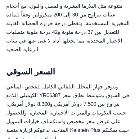
متنوعة مثل البلازما البشرية والمصل والبول، مع أحجام
عينات تتراوح من 30 إلى 200 ميكرولتر، وفقاً للمادة
المخبرية المستخدمة. وتغطي درجة حرارة الحضانة القابلة
للتعديل بين 37 درجة مئوية و42 درجة مئوية متطلبات
الاختبار المحددة، مما يجعلها أداة لا غنى عنها في بيئات
الرعاية الصحية.
السعر السوقي
ويتوفر جهاز المحلل التلقائي الكامل للفحص المناعي
الكيميلي اللامع YR06387 في السوق بمتوسط نطاق سعر
يتراوح بين 7,500 دولار أمريكي و8,300 دولار أمريكي،
حسب التكوينات والميزات الاختيارية المختارة. وللحصول
على عرض سعر مخصص واستكشاف خيارات التمويل
المتاحة، ندعوكم لزيارة منصة Kalstein Plus حيث يمكنكم
إنشاء عرض سعر فوري.