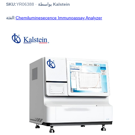
بواسطة Kalstein
·
YR06388
SKU:
Chemiluminesecence Immunoassay Analyzer
الفئة: