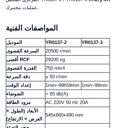
عمليات مختبرك.
المواصفات الفنية
YR0137-3
YR0137-2
الموديل
20500 r/min
السرعة القصوى
29200 xg
أقصى RCF
750 mlx4
القدرة القصوى
± 50 r/min
دقة السرعة
1min~99min
1min~99h59min
إعداد الوقت
< 65 db(A)
الضوضاء
AC 220V 50 Hz 20A
مزود الطاقة
الأبعاد (الطول ×
545x660x490 mm
العرض × الارتفاع)
حجم التعبئة