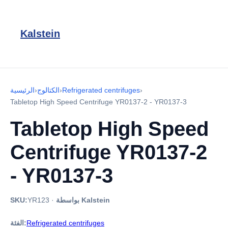
Kalstein
›
Refrigerated centrifuges
›
الكتالوج
›
الرئيسية
Tabletop High Speed Centrifuge YR0137-2 - YR0137-3
Tabletop High Speed
Centrifuge YR0137-2
- YR0137-3
بواسطة Kalstein
·
YR123
SKU:
Refrigerated centrifuges
الفئة: