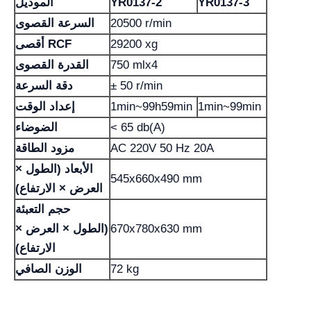
YR0137-3
YR0137-2
الموديل
20500 r/min
السرعة القصوى
29200 xg
أقصى RCF
750 mlx4
القدرة القصوى
± 50 r/min
دقة السرعة
1min~99min
1min~99h59min
إعداد الوقت
< 65 db(A)
الضوضاء
AC 220V 50 Hz 20A
مزود الطاقة
الأبعاد (الطول ×
545x660x490 mm
العرض × الارتفاع)
حجم التعبئة
670x780x630 mm
(الطول × العرض ×
الارتفاع)
72 kg
الوزن الصافي