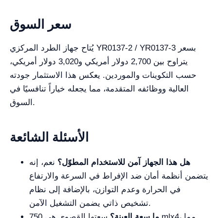
سعر السوق
يُتاح جهاز الطرد المركزي YR0137-2 / YR0137-3 بسعر
يتراوح بين 2,700 دولار أمريكي و3,020 دولار أمريكي،
حسب التكوينات والموردين. يعكس هذا الاستثمار جودته
العالية ووظائفه المتقدمة، مما يجعله خياراً تنافسيًا في
السوق.
الأسئلة الشائعة
هل هذا الجهاز آمن للاستخدام المطوّل؟
نعم، إنه
يتضمن أنظمة أمان ضد الإفراط في السرعة والارتفاع
في الحرارة وعدم التوازن، بالإضافة إلى نظام
تشخيص ذاتي يضمن التشغيل الآمن.
ما سعة العينة؟
سعتها القصوى هي 750 mlx4، مما