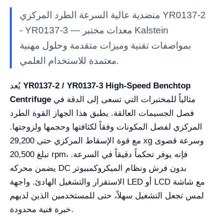
منضدية عالية السرعة الطرد المركزي YR0137-2
- YR0137-3 — معدات مختبر Kalstein
بمواصفات تقنية وميزات متقدمة وحلول مهنية
معتمدة للاستخدام العلمي.
YR0137-2 / YR0137-3 High-Speed Benchtop
يُعد
مثالياً للمختبرات التي تسعى إلى الدقة في
Centrifuge
فصل الجسيمات العالقة. يطبق هذا الجهاز القوة الطرد
المركزي لفصل المكونات وفقاً لكثافتها وحجمها ولزوجتها.
مع قوة الإسقاط المركزي حتى 29,200 xg وسرعة قصوى
تبلغ 20,500 rpm، فإنه يوفر تحكماً دقيقاً في السرعة.
يضمن محركه DC بدون فرش ونظام الميكروكمبيوتر
الاستقرار والتشغيل الهادئ. واجهة LED أو LCD مع شاشة
لمس تجعل التشغيل سهلاً، حتى للمستخدمين الذين لديهم
خبرة فنية محدودة.