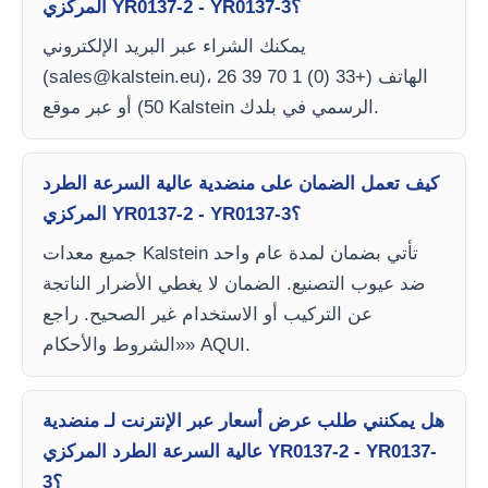
المركزي YR0137-2 - YR0137-3؟
يمكنك الشراء عبر البريد الإلكتروني
)، الهاتف (+33 (0) 1 70 39 26
sales@kalstein.eu
(
50) أو عبر موقع Kalstein الرسمي في بلدك.
كيف تعمل الضمان على منضدية عالية السرعة الطرد
المركزي YR0137-2 - YR0137-3؟
جميع معدات Kalstein تأتي بضمان لمدة عام واحد
ضد عيوب التصنيع. الضمان لا يغطي الأضرار الناتجة
عن التركيب أو الاستخدام غير الصحيح. راجع
«الشروط والأحكام» AQUI.
هل يمكنني طلب عرض أسعار عبر الإنترنت لـ منضدية
عالية السرعة الطرد المركزي YR0137-2 - YR0137-
3؟