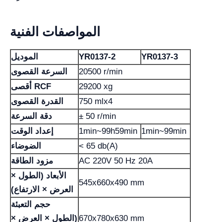
المواصفات الفنية
YR0137-3
YR0137-2
الموديل
20500 r/min
السرعة القصوى
29200 xg
أقصى RCF
750 mlx4
القدرة القصوى
± 50 r/min
دقة السرعة
1min~99min
1min~99h59min
إعداد الوقت
< 65 db(A)
الضوضاء
AC 220V 50 Hz 20A
مزود الطاقة
الأبعاد (الطول ×
545x660x490 mm
العرض × الارتفاع)
حجم التعبئة
670x780x630 mm
(الطول × العرض ×