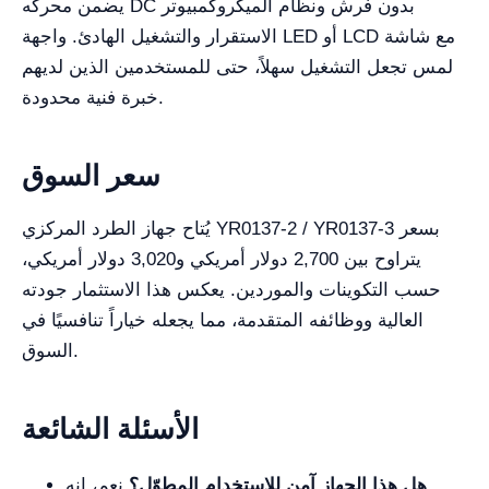
يضمن محركه DC بدون فرش ونظام الميكروكمبيوتر
الاستقرار والتشغيل الهادئ. واجهة LED أو LCD مع شاشة
لمس تجعل التشغيل سهلاً، حتى للمستخدمين الذين لديهم
خبرة فنية محدودة.
سعر السوق
يُتاح جهاز الطرد المركزي YR0137-2 / YR0137-3 بسعر
يتراوح بين 2,700 دولار أمريكي و3,020 دولار أمريكي،
حسب التكوينات والموردين. يعكس هذا الاستثمار جودته
العالية ووظائفه المتقدمة، مما يجعله خياراً تنافسيًا في
السوق.
الأسئلة الشائعة
هل هذا الجهاز آمن للاستخدام المطوّل؟
نعم، إنه