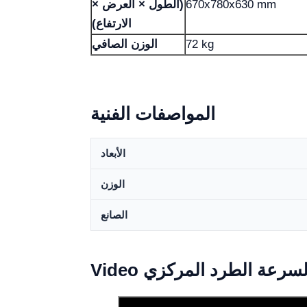
670x780x630 mm
(الطول × العرض ×
الارتفاع)
72 kg
الوزن الصافي
المواصفات الفنية
الأبعاد
الوزن
الصانع