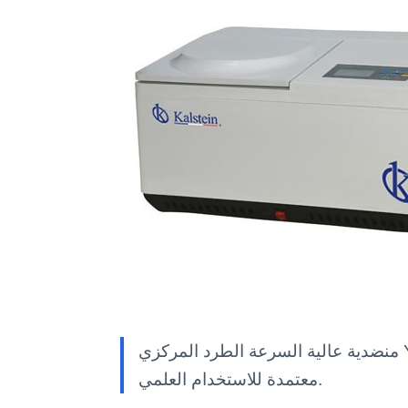
منضدية عالية السرعة الطرد المركزي YR0137-2 - YR0137-3 — معدات مختبر Kalstein بمواصفات تقنية وميزات متقدمة وحلول مهنية
معتمدة للاستخدام العلمي.