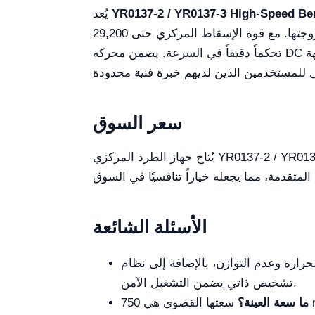
YR0137-2 / YR0137-3 High-Speed Be
يُعد
القوة الطرد المركزي لفصل المكونات وفقاً لكثافتها وحجمها ولزوجتها. مع قوة الإسقاط المركزي حتى 29,200 xg وسرعة قصوى تبلغ 20,500 rpm، فإنه يوفر
تحكماً دقيقاً في السرعة. يضمن محركه DC بدون فرش ونظام الميكروكمبيوتر الاستقرار والتشغيل الهادئ. واجهة LED أو LCD مع شاشة لمس تجعل
سعر السوق
يُتاح جهاز الطرد المركزي YR0137-2 / YR0137-3 بسعر يتراوح بين 2,700 دولار أمريكي و3,020 دولار أمريكي، حسب التكوينات والموردين. يعكس هذا
الأسئلة الشائعة
رارة وعدم التوازن، بالإضافة إلى نظام
تشخيص ذاتي يضمن التشغيل الآمن.
ما سعة العينة؟