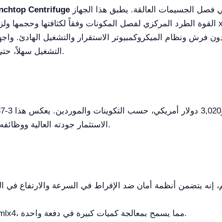
مثالياً للمختبرات التي تسعى إلى الدقة في فصل الجسيمات العالقة. يطبق هذا الجهاز
nchtop Centrifuge
التشغيل سهلاً، حتى للمستخدمين الذين لديهم خبرة فنية محدودة.
الاستثمار جودته العالية ووظائفه المتقدمة، مما يجعله خياراً تنافسيًا في السوق.
 إنه يتضمن أنظمة أمان ضد الإفراط في السرعة والارتفاع في الح
سعتها القصوى هي 750 mlx4، مما يسمح بمعالجة كميات كبيرة في دفعة واحدة.