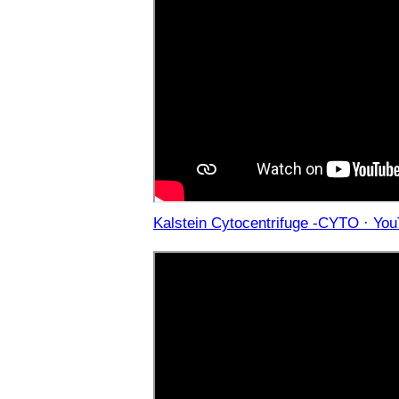
Kalstein Cytocentrifuge -CYTO · You