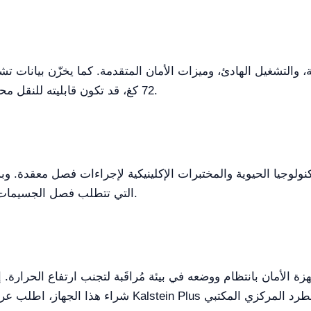
، والتشغيل الهادئ، وميزات الأمان المتقدمة. كما يخزّن بيانات تش
72 كغ، قد تكون قابليته للنقل محدودة، مما يجعله أكثر ملاءمة للمختبرات الثابتة.
كنولوجيا الحيوية والمختبرات الإكلينيكية لإجراءات فصل معقدة. و
التي تتطلب فصل الجسيمات الكثيفة والخفيفة في فترات قصيرة ومتحكمة.
ة الأمان بانتظام ووضعه في بيئة مُراقَبة لتجنب ارتفاع الحرارة.
شراء هذا الجهاز، اطلب عرض سعر أو أنشئ واحدًا تلقائي