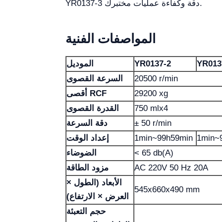
YR0137-3 دقة وكفاءة عمليات مختبرك.
المواصفات الفنية
YR013
YR0137-2
الموديل
20500 r/min
السرعة القصوى
29200 xg
أقصى RCF
750 mlx4
القدرة القصوى
± 50 r/min
دقة السرعة
1min~
1min~99h59min
إعداد الوقت
< 65 db(A)
الضوضاء
AC 220V 50 Hz 20A
مزود الطاقة
الأبعاد (الطول ×
545x660x490 mm
العرض × الارتفاع)
حجم التعبئة