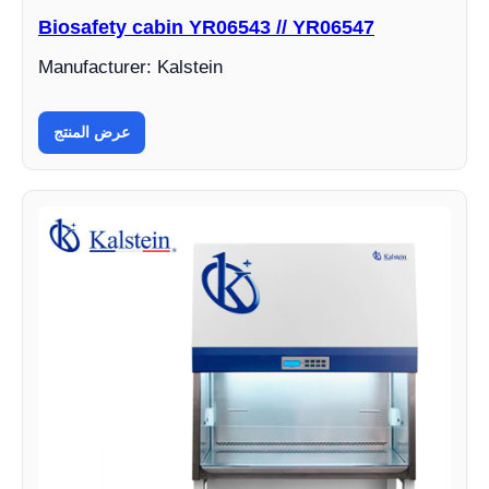
Biosafety cabin YR06543 // YR06547
Manufacturer: Kalstein
عرض المنتج