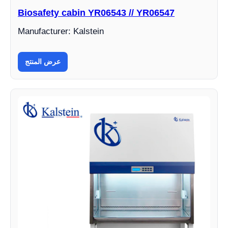
Biosafety cabin YR06543 // YR06547
Manufacturer: Kalstein
عرض المنتج