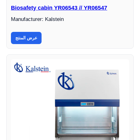
Biosafety cabin YR06543 // YR06547
Manufacturer: Kalstein
عرض المنتج