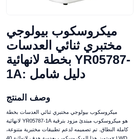
ميكروسكوب بيولوجي
مختبري ثنائي العدسات
بخطة لانهائية YR05787-
1A: دليل شامل
وصف المنتج
ميكروسكوب بيولوجي مختبري ثنائي العدسات بخطة
لانهائية YR05787-1A هو ميكروسكوب مبتدئ مزود بترقية
كاملة النطاق. تم تصميمه لدعم تطبيقات مختبرية متنوعة،
ويتميز هذا الميكروسكوب بعدسة هدف لانهائية 40x LWD