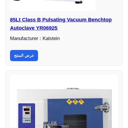
85Lt Class B Pulsating Vacuum Benchtop
Autoclave YR06925
Manufacturer : Kalstein
عرض المنتج