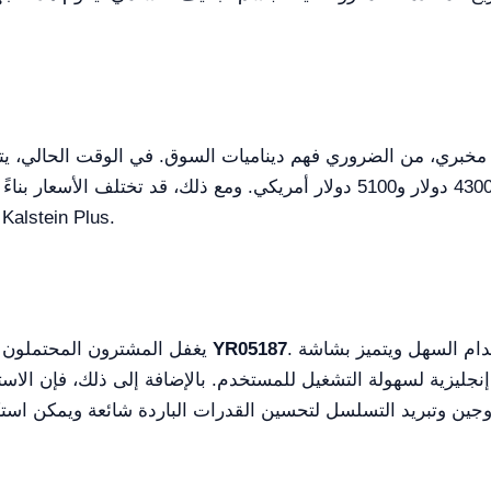
 مخبري، من الضروري فهم ديناميات السوق. في الوقت الحالي، ي
بين 4300 دولار و5100 دولار أمريكي. ومع ذلك، قد تختلف الأسعار بناءً على ال
عرض سعر مخصص من خلال منصتنا المبتكرة Kalstein Plus
. كن مطمئناً، هذا النموذج مصمم للاستخدام السهل ويتميز بشاشة LCD
YR05187
يغفل المشترون المحتملون غالباً عن بساطة التشغيل ومتطلبات الصيانة لـ
نجليزية لسهولة التشغيل للمستخدم. بالإضافة إلى ذلك، فإن الاس