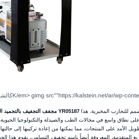
K/em> gimg src""https://kalstein.net/ar/wp-content/uploads/2022/01/"/>
هو حل تجفيف بالتجميد المتطور تقنياً مصمم للتجارب المخبرية. هذا
مجفف التجفيف بالتجميد المختبري ذو الضغط العلوي على سطح المكتب YR05187
لى نطاق واسع في مجالات الطب والصيدلة والتكنولوجيا الحيوية، وك
يل الأمد على المنتجات، مما يمكنها من إعادة تركيبها إلى حالتها 
تفريغ المتقدمة، المعروفة أيضاً باسم تجفيف التسامي، يقوم هذا ال