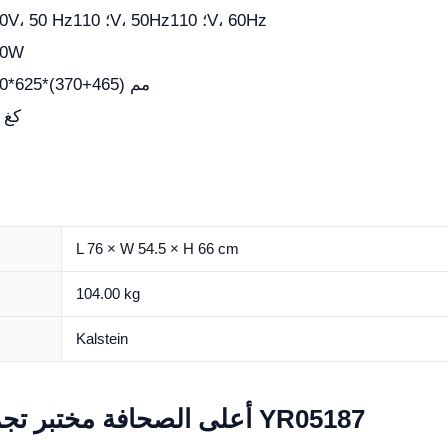
220V، 50 Hz؛ 110V، 50Hz؛ 110V، 60Hz
00W
460*625*(370+465) مم
41 كغ
L 76 × W 54.5 × H 66 cm
104.00 kg
Kalstein
Video Benchtop أعلى الصحافة مختبر تجميد مجفف YR05187