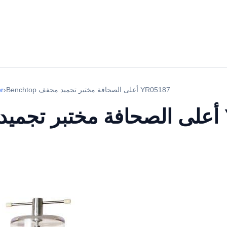
Benchtop أعلى الصحافة مختبر تجميد مجفف YR05187
›
er
YR05