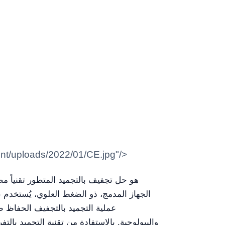
strongstrong>المصنع : steinem>كالشتاينCE.jpg
الجهاز المدمج، ذو الضغط العلوي، يُستخدم ع
عملية التجميد بالتجفيف الحفاظ طو
والبيولوجية. بالاستفادة من تقنية التجميد بال