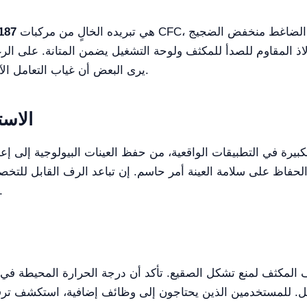
هي تبريده الخالٍ من مركبات CFC، بما يتماشى مع المعايير البيئية. كما يؤكد الضاغط منخفض الضجيج
187
ولاذ المقاوم للصدأ للمكثف ولوحة التشغيل يضمن المتانة. على ال
يرى البعض أن غياب التعامل الآلي مع القوارير عيباً بسيطاً، يتطلب تدخلاً يدويًا.
الاست
رة في التطبيقات الواقعية، من حفظ العينات البيولوجية إلى إعدا
اظ على سلامة العينة أمر حاسم. إن تباعد الرف القابل للتخصيص 
الاستخدامات لتلبية احتياجات المختبر 