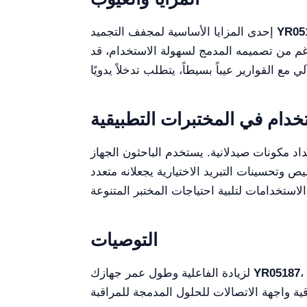
YR05
إحدى المزايا الأساسية لمجفف التجميد
رغم من تصميمه المدمج لسهولة الاستخدام، قد
خدام في المختبرات التطبيقية
د مكونات صيدلانية. يستخدم الباحثون الجهاز
وتحسينات التبريد الاختيارية يجعلانه متعدد
المتنوعة.
التوصيات
، يوصى بفحص الأختام المحكمة دوريًا وتنظيف المكثف لمنع تشكل الصقيع. تأكد أن درجة الحرارة المحيطة في
YR05187
لزيادة الفاعلية وطول عمر جهازك