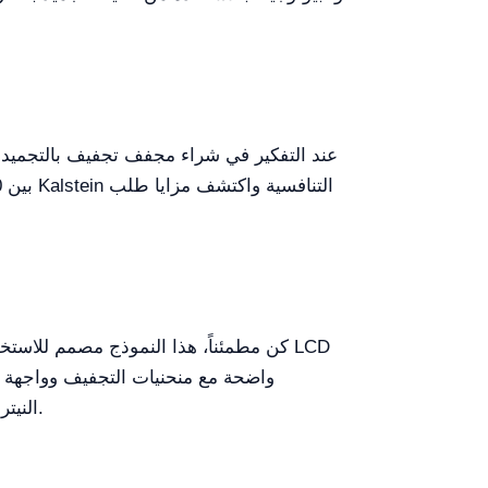
عند التفكير في شراء مجفف تجفيف بالتجميد
واضحة مع منحنيات التجفيف وواجهة إ
النيتروجين وتبريد التسلسل لتحسين القدرات الباردة شائعة ويمكن استكشافها بناءً على الاحتياجات التجريبية المحددة.