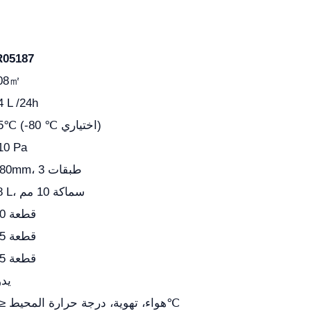
R05187
.08㎡
4 L /24h
-55℃ (-80 ℃ اختياري)
10 Pa
¢180mm، 3 طبقات
0.8 L، سماكة 10 مم
560 قطعة
285 قطعة
165 قطعة
يد
هواء، تهوية، درجة حرارة المحيط ≤25℃