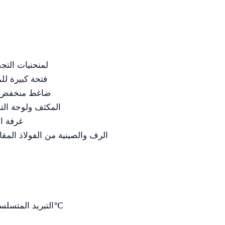
عرض LCD لمنحنيات 
فتحة كبيرة ل
ضاغط منخفض ا
المكثف ولوحة التش
غرفة ا
الرف والصينية من الفولاذ المق
التبريد المتسلسل اختياري، مخصص لجهاز يصل إلى -80℃