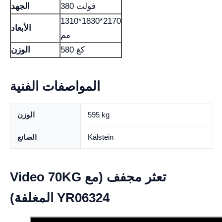
380 فولت
الجهد
1310*1830*2170
الأبعاد
مم
580 كغ
الوزن
المواصفات الفنية
595 kg
الوزن
Kalstein
الصانع
Video 70KG تعثر مجفف (مع
المغلفة) YR06324