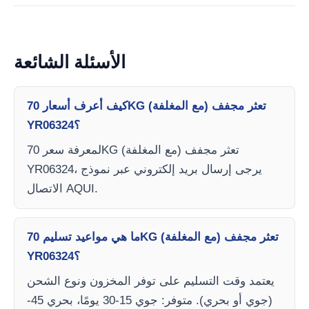
الأسئلة الشائعة
كيف أعرف أسعار 70KG تعثر مجفف (مع المغلفة)
YR06324؟
لمعرفة سعر 70KG تعثر مجفف (مع المغلفة)
YR06324، يرجى إرسال بريد إلكتروني عبر نموذج
الاتصال AQUI.
ما هي مواعيد تسليم 70KG تعثر مجفف (مع المغلفة)
YR06324؟
يعتمد وقت التسليم على توفر المخزون ونوع الشحن
(جوي أو بحري). متوفر: جوي 15-30 يومًا، بحري 45-