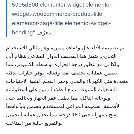
5995d800 elementor-widget elementor-
wooget-woocommerce-product-title
elementor-page-title elementor-widget-
heading" معرّف
تم تصميمه لأداء عالٍ وكفاءة مميزة، وهو مثالي للاستخدام
التجاري. يتميز هذا المجفف الدوار الصناعي بنظام آلي
بالكامل مع تنظيم درجة الحرارة بواسطة الكمبيوتر، مما
يضمن عمليات تجفيف آمنة وفعالة. يوفر خيارات تدفئة
متعددة مثل الكهرباء والبخار، وحتى الفحم، لتلبية الاحتياجات
التشغيلية المتنوعة. يمنع الطلاء المتين على أسطواناته
ولوحاته التآكل، مما يطيل عمر الجهاز ويحافظ على
الأقمشة. تصميمه المراعي للمستخدم يتضمن باباً واسعاً
يفتح بسهولة حتى 180 درجة، مما يجعل عملية التحميل
والتفريغ خالية من المتاعب.