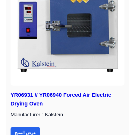
YR06931 // YR06940 Forced Air Electric
Drying Oven
Manufacturer : Kalstein
عرض المنتج