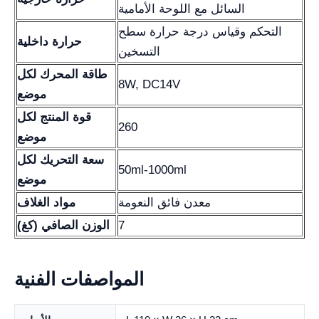
السائل مع اللوحة الأمامية
التحكم وقياس درجة حرارة سطح
حرارة داخلية
التسخين
طاقة المحرك لكل
8W, DC14V
موضع
قوة المنتج لكل
260
موضع
سعة التحريك لكل
50ml-1000ml
موضع
معدن فائق النعومة
مواد الغلاف
7
الوزن الصافي (كغ)
المواصفات الفنية