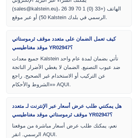
يمكنك الشراء عبر البريد الإلكتروني
)، الهاتف (+33 (0) 1 70 39 26
sales@kalstein.eu
(
50) أو عبر موقع Kalstein الرسمي في بلدك.
كيف تعمل الضمان على متعدد موقف ثرموستاتي
موقد مغناطيسي YR02947؟
جميع معدات Kalstein تأتي بضمان لمدة عام واحد
ضد عيوب التصنيع. الضمان لا يغطي الأضرار الناتجة
عن التركيب أو الاستخدام غير الصحيح. راجع
«الشروط والأحكام» AQUI.
هل يمكنني طلب عرض أسعار عبر الإنترنت لـ متعدد
موقف ثرموستاتي موقد مغناطيسي YR02947؟
نعم، يمكنك طلب عرض أسعار مباشرة من موقعنا
الرسمي. انقر AQUI.