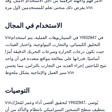
الأمر فهم واجهته الرقمية من أجل الاستخدام الأمثل، وقد
يفرض ذلك منحنى تعلم للمستخدمين لأول مرة.\r\n
الاستخدام في المجال
\r\nفي السيناريوهات العملية، يتم استخدام YR02947 في
التخليق الكيميائي، والتجارب البيولوجية، واختبار العينات،
حيث تكون درجات الحرارة وسرعات التحريك الدقيقة أمرًا
أساسيًا. قدراتها على معالجة مواقع متعددة في آن واحد
تتيح للباحثين إجراء العديد من التجارب بالتزامن، مما يحسن
سير العمل والإنتاجية بشكل ملحوظ.\r\n
التوصيات
\r\nلتحقيق أقصى أداء وعمر لمُحرِّك YR02947، يُوصى
بتنظيف سطح التسخين السيراميكي بانتظام والتأكد من أن