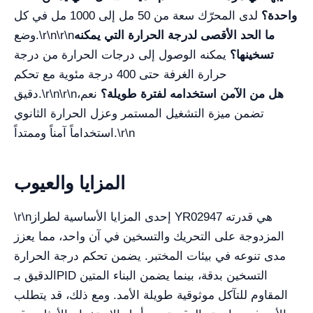
واحدة؟
لدى المحرّك سعة من 50 مل إلى 1000 مل في كل
ما الحد الأقصى لدرجة الحرارة التي يمكنه
وضع.\r\n\r\n
تسخينها؟
يمكنه الوصول إلى درجات الحرارة من درجة
حرارة الغرفة حتى 400 درجة مئوية مع تحكم
هل من الآمن استخدامه لفترة طويلة؟
نعم،
دقيق.\r\n\r\n
تضمن ميزة التشغيل المستمر وعزل الحرارة الثانوي
استخداماً آمناً وممتداً.\r\n
المزايا والعيوب
\r\nإحدى المزايا الأساسية لطراز YR02947 هي قدرته
المزدوجة على التحريك والتسخين في آن واحد، مما يعزز
مدى تنوعه في بيئات المختبر. يضمن تحكم درجة الحرارة
الدقيق بـPID التسخين بدقة، بينما يضمن البناء المتين
المقاوم للتآكل موثوقية طويلة الأمد. ومع ذلك، قد يتطلب