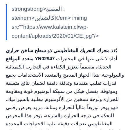
strongstrong>المصنع :
steinem>كالشتاينK/em> imimg
src""https://www.kalstein.cl/wp-
content/uploads/2020/01/CE.jpg"/>
يُعَد
محرك التحريك المغناطيسي ذو سطح ساخن حراري
أداة لا غنى عنها في المختبرات
متعدد المواقع YR02947
الحديثة، مصمماً لتعزيز الكفاءة في التجارب الكيميائية
والبيولوجية. هذا الجهاز المدمج والمتعدد الاستخدامات يجمع
قدرات تقليب متقدمة وتدفئة دقيقة لضمان نتائج متسقة
وموثوقة. بفضل هيكل من سبيكة ألومنيوم قوية ومقاومة
للحرارة ولوحة تسخين من الألومنيوم مطلية بالسيراميك،
فهو يوفر توزيعاً مثالياً للحرارة ومتانة. مزود بعرض رقمي
للتحكم في درجة الحرارة والسرعة، يوفر هذا المحرض
المغناطيسي تعديلات دقيقة لتلبية الاحتياجات المحددة