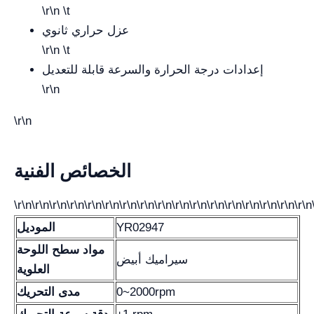
\r\n \t
عزل حراري ثانوي
\r\n \t
إعدادات درجة الحرارة والسرعة قابلة للتعديل
\r\n
\r\n
الخصائص الفنية
\r\n\r\n\r\n\r\n\r\n\r\n\r\n\r\n\r\n\r\n\r\n\r\n\r\n\r\n\r\n\r\n\r\n
YR02947
الموديل
مواد سطح اللوحة
سيراميك أبيض
العلوية
0~2000rpm
مدى التحريك