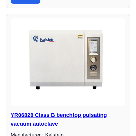
YR06828 Class B benchtop pulsating
vacuum autoclave
Manufacturer : Kalstein