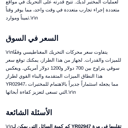
لعمليات المختبر لديك. تتيح قدرته على التحريك في مواقع
متعددة إجراء تجارب متعددة في وقت واحد، مما يوفر وقتاً
ثميناً وموارد.\r\n
السعر في السوق
\r\nيتفاوت سعر محركات التحريك المغناطيسي وفقًا
للميزات والقدرات. لجهاز من هذا الطراز، يمكنك توقع سعر
سوقي يتراوح بين 700 دولار و1200 دولار أمريكي. ويعكس
هذا النطاق الميزات المتقدمة والبناء القوي لطراز
YR02947، مما يجعله استثماراً جديراً بالاهتمام للمختبرات
التي تسعى لتعزيز كفاءة أبحاثها.\r\n
الأسئلة الشائعة
كم كمية السائل التي يمكن لـ YR02947 تقليبها في مرة
\r\n