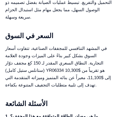
التحميل والتفريغ. تبسيط عمليات الصيانة بفضل تصميمه ذو
الوصول السهل، مما يجعل مهام مثل استبدال الحزام
سريعة وسهلة.
السعر في السوق
في المشهد التنافسي للمجففات الصناعية، تتفاوت أسعار
السوق بشكل كبير بناءً على الميزات وجودة العلامة
التجارية. النطاق السعري المقدر لـ 150 كغ مجفف دوّار
(ستانلس ستيل كامل) YR06334 هو تقريباً من $10,300
إلى $11,100، معبراً عن بنائه المتميز وميزاته المتقدمة التي
تهدف إلى تلبية متطلبات التجفيف المتنوعة بكفاءة.
الأسئلة الشائعة
1. ما هي مصادر الطاقة المتوافقة مع هذا المجفف؟