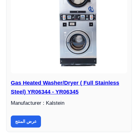
Gas Heated Washer/Dryer ( Full Stainless
Steel) YR06344 - YR06345
Manufacturer : Kalstein
عرض المنتج