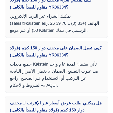
كيف يمكنني شراء مجفف دوار 150 كجم (فولاذ
مقاوم للصدأ بالكامل) YR06334؟
يمكنك الشراء عبر البريد الإلكتروني
)، الهاتف (+33 (0) 1 70 39 26
sales@kalstein.eu
(
50) أو عبر موقع Kalstein الرسمي في بلدك.
كيف تعمل الضمان على مجفف دوار 150 كجم (فولاذ
مقاوم للصدأ بالكامل) YR06334؟
جميع معدات Kalstein تأتي بضمان لمدة عام واحد
ضد عيوب التصنيع. الضمان لا يغطي الأضرار الناتجة
عن التركيب أو الاستخدام غير الصحيح. راجع
«الشروط والأحكام» AQUI.
هل يمكنني طلب عرض أسعار عبر الإنترنت لـ مجفف
دوار 150 كجم (فولاذ مقاوم للصدأ بالكامل)