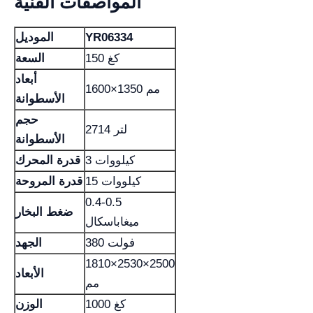
المواصفات الفنية
YR06334
الموديل
150 كغ
السعة
أبعاد
1600×1350 مم
الأسطوانة
حجم
2714 لتر
الأسطوانة
3 كيلووات
قدرة المحرك
15 كيلووات
قدرة المروحة
0.4-0.5
ضغط البخار
ميغاباسكال
380 فولت
الجهد
1810×2530×2500
الأبعاد
مم
1000 كغ
الوزن