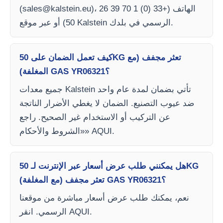
)، الهاتف (+33 (0) 1 70 39 26
sales@kalstein.eu
(
50) أو عبر موقع Kalstein الرسمي في بلدك.
كيف تعمل الضمان على 50KG تعثر مجفف (مع
المغلفة) GAS YR06321؟
جميع معدات Kalstein تأتي بضمان لمدة عام واحد
ضد عيوب التصنيع. الضمان لا يغطي الأضرار الناتجة
عن التركيب أو الاستخدام غير الصحيح. راجع
«الشروط والأحكام» AQUI.
هل يمكنني طلب عرض أسعار عبر الإنترنت لـ 50KG
تعثر مجفف (مع المغلفة) GAS YR06321؟
نعم، يمكنك طلب عرض أسعار مباشرة من موقعنا
الرسمي. انقر AQUI.