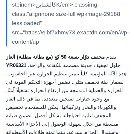
steinem>كالشتاينK/em> classimg
class;"alignnone size-full wp-image-29188
lessloaded"
src="https://eibf7xhmv73.exactdn.com/en/wp-
content/up
يقدم
مجفف دوّار بسعة 50 كغ (مع بطانة مطلية) الغاز
حلول تجفيف حديثة مصممة للكفاءة والراحة.
YR06321
هذه الآلة المؤتمتة كلياً تتميز بتنظيم الحرارة عبر الحاسوب،
لضمان بيئة تجفيف مثلى. تضمن أجهزة التحكم القوية في
الحرارة والحماية المدمجة من ارتفاع الحرارة تشغيلًا آمنًا.
مع وجود خيارات تسخين متعددة، بما في ذلك الغاز
والكهرباء والبخار وتركيباتها، يمكن للمستخدم تخصيص
المجفف لتلبية احتياجاته بشكل أفضل. تضمن صيانة
مبسطة من خلال سهولة الوصول إلى الأجزاء الأساسية
واستبدال الحزام بسرعة، بينما تمنع طلاءات الأسطوانة