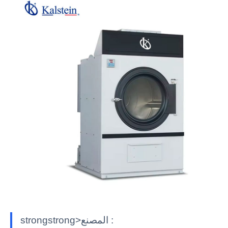
strongstrong>المصنع :