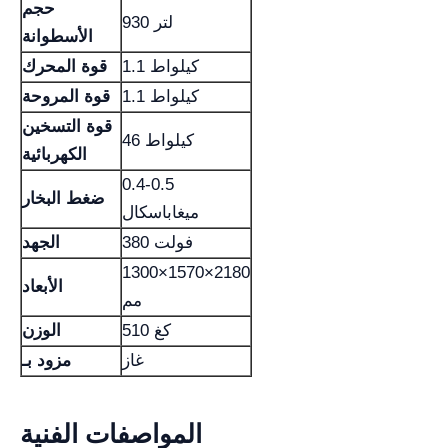
حجم
930 لتر
الأسطوانة
1.1 كيلواط
قوة المحرك
1.1 كيلواط
قوة المروحة
قوة التسخين
46 كيلواط
الكهربائية
0.4-0.5
ضغط البخار
ميغاباسكال
380 فولت
الجهد
1300×1570×2180
الأبعاد
مم
510 كغ
الوزن
غاز
مزود بـ
المواصفات الفنية