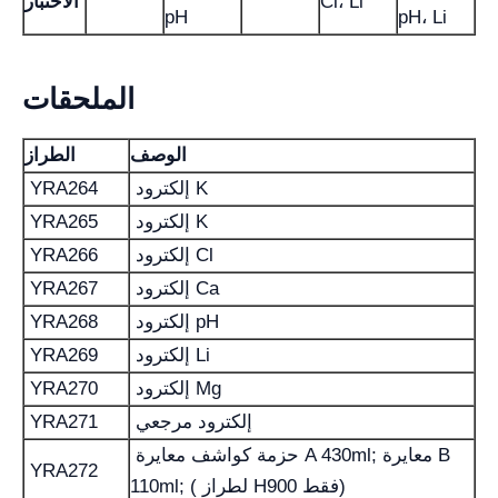
Cl، Li
الاختبار
pH
pH، Li
الملحقات
الوصف
الطراز
إلكترود K
YRA264
إلكترود K
YRA265
إلكترود Cl
YRA266
إلكترود Ca
YRA267
إلكترود pH
YRA268
إلكترود Li
YRA269
إلكترود Mg
YRA270
إلكترود مرجعي
YRA271
حزمة كواشف معايرة A 430ml; معايرة B
YRA272
110ml; ( لطراز H900 فقط)