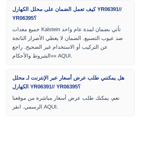
كيف تعمل الضمان على محلل الكهارل YR06391//
YR06395؟
جميع معدات Kalstein تأتي بضمان لمدة عام واحد
ضد عيوب التصنيع. الضمان لا يغطي الأضرار الناتجة
عن التركيب أو الاستخدام غير الصحيح. راجع
«الشروط والأحكام» AQUI.
هل يمكنني طلب عرض أسعار عبر الإنترنت لـ محلل
الكهارل YR06391// YR06395؟
نعم، يمكنك طلب عرض أسعار مباشرة من موقعنا
الرسمي. انقر AQUI.