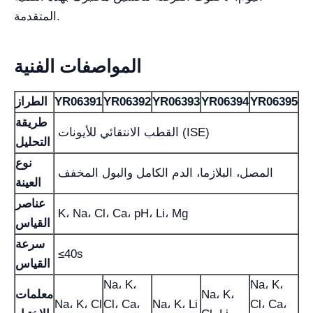
المتقدمة.
المواصفات الفنية
YR06395
YR06394
YR06393
YR06392
YR06391
الطراز
طريقة
القطب الانتقائي للأيونات (ISE)
التحليل
نوع
المصل، البلازما، الدم الكامل والبول المخفف
العينة
عناصر
K، Na، Cl، Ca، pH، Li، Mg
القياس
سرعة
≤40s
القياس
Na، K،
Na، K،
Na، K،
معلمات
Na، K، Cl
Cl، Ca،
Na، K، Li
Cl، Ca،