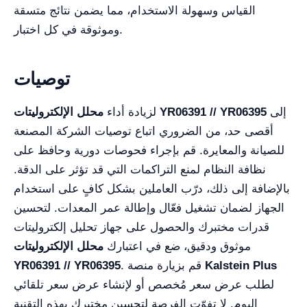
القياس وسهولة الاستخدام، مما يضمن نتائج متسقة
وموثوقة في كل اختبار.
توصيات
إلى
محلل الإلكتروليتات YR06391 // YR06395
لزيادة أداء
أقصى حد، من الضروري اتباع توصيات الشركة المصنعة
للصيانة والمعايرة. قم بإجراء فحوصات دورية وحافظ على
نظافة النظام لمنع التراكمات التي قد تؤثر على الدقة.
بالإضافة إلى ذلك، درّب العاملين بشكل كافٍ على استخدام
الجهاز لضمان تشغيل فعّال وإطالة عمر المعدات. لتحسين
قدرات مختبرك والحصول على جهاز تحليل إلكتروليتات
موثوق ودقيق، ضع في اعتبارك
محلل الإلكتروليتات
Kalstein Plus
. قم بزيارة منصة
YR06391 // YR06395
لطلب عرض سعر مُخصص أو لإنشاء عرض سعر تلقائي
اليوم. لا تفوّت الفرصة لتحسين مختبرك بهذه التقنية