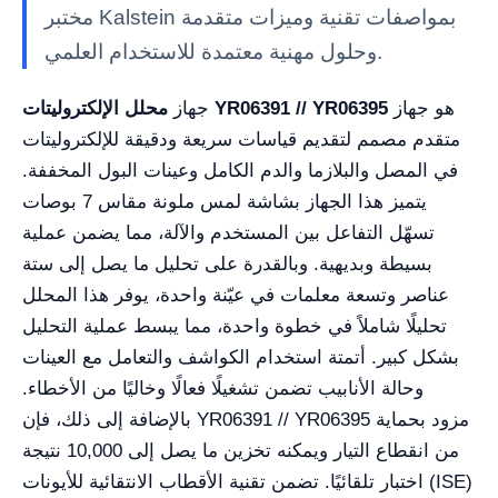
مختبر Kalstein بمواصفات تقنية وميزات متقدمة
وحلول مهنية معتمدة للاستخدام العلمي.
هو جهاز
محلل الإلكتروليتات YR06391 // YR06395
جهاز
متقدم مصمم لتقديم قياسات سريعة ودقيقة للإلكتروليتات
في المصل والبلازما والدم الكامل وعينات البول المخففة.
يتميز هذا الجهاز بشاشة لمس ملونة مقاس 7 بوصات
تسهّل التفاعل بين المستخدم والآلة، مما يضمن عملية
بسيطة وبديهية. وبالقدرة على تحليل ما يصل إلى ستة
عناصر وتسعة معلمات في عيّنة واحدة، يوفر هذا المحلل
تحليلًا شاملاً في خطوة واحدة، مما يبسط عملية التحليل
بشكل كبير. أتمتة استخدام الكواشف والتعامل مع العينات
وحالة الأنابيب تضمن تشغيلًا فعالًا وخاليًا من الأخطاء.
بالإضافة إلى ذلك، فإن YR06391 // YR06395 مزود بحماية
من انقطاع التيار ويمكنه تخزين ما يصل إلى 10,000 نتيجة
اختبار تلقائيًا. تضمن تقنية الأقطاب الانتقائية للأيونات (ISE)