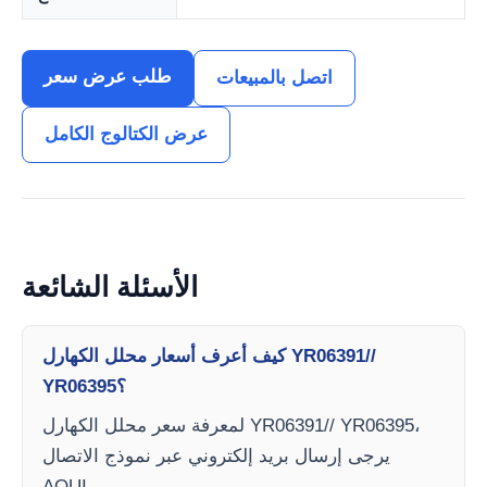
طلب عرض سعر
اتصل بالمبيعات
عرض الكتالوج الكامل
الأسئلة الشائعة
كيف أعرف أسعار محلل الكهارل YR06391//
YR06395؟
لمعرفة سعر محلل الكهارل YR06391// YR06395،
يرجى إرسال بريد إلكتروني عبر نموذج الاتصال
AQUI.