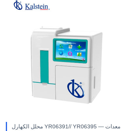
محلل الكهارل YR06391// YR06395 — معدات