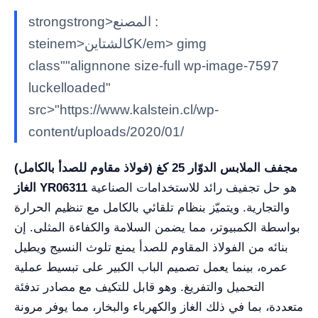
strongstrong>المصنع :
steinem>كالشتاينK/em> gimg
class""alignnone size-full wp-image-7597
luckelloaded"
src>"https://www.kalstein.cl/wp-
content/uploads/2020/01/
مجفف الملابس الدوّار 25 كغ (فولاذ مقاوم للصدأ بالكامل)
هو حل تجفيف رائد للاستخدامات الصناعية
الغاز YR06311
والتجارية. ويتميّز بنظام تلقائي بالكامل مع تنظيم الحرارة
بواسطة الكمبيوتر، مما يضمن السلامة والكفاءة المثلى. إن
بنائه من الفولاذ المقاوم للصدأ يمنع تلوث النسيج ويطيل
عمره، بينما يعمل تصميم الباب الكبير على تبسيط عملية
التحميل والتفريغ. وهو قابل للتكيف مع مصادر تدفئة
متعددة، بما في ذلك الغاز والكهرباء والبخار، مما يوفر مرونة