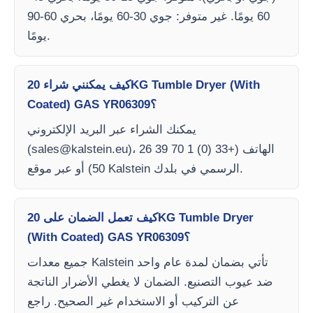
60 يومًا. غير متوفر: جوي 30-60 يومًا، بحري 60-90
يومًا.
كيف يمكنني شراء 20KG Tumble Dryer (With
Coated) GAS YR06309؟
يمكنك الشراء عبر البريد الإلكتروني
)، الهاتف (+33 (0) 1 70 39 26
sales@kalstein.eu
(
50) أو عبر موقع Kalstein الرسمي في بلدك.
كيف تعمل الضمان على 20KG Tumble Dryer
(With Coated) GAS YR06309؟
جميع معدات Kalstein تأتي بضمان لمدة عام واحد
ضد عيوب التصنيع. الضمان لا يغطي الأضرار الناتجة
عن التركيب أو الاستخدام غير الصحيح. راجع