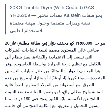
20KG Tumble Dryer (With Coated) GAS
YR06309 — معدات مختبر Kalstein بمواصفات
تقنية وميزات متقدمة وحلول مهنية معتمدة
للاستخدام العلمي.
هو حل
20 كغ مجفف دوّار (مع بطانة مطلية) غاز YR06309
صناعي عالي المستوى مصمم لتلبية احتياجات الشركات
التي تسعى إلى الاعتمادية والكفاءة. يميز بنظام آلي
بالكامل مع تنظيم درجة الحرارة بواسطة الحاسوب. يوفر
هذا المجفف الدوار أداءً مثاليًا من خلال خيارات التسخين
المتعددة—سواء كهربائيًا، أو غازًا، أو بخارًا، أو مزيج من هذه
الطرق. مع أسطوانة من الفولاذ المقاوم للصدأ عالية
المتانة ولوح مطلي واقٍ، فهو يضمن المتانة مع منع التلوث
الناتج عن الأقمشة. بابُه الكبير يفتح حتى 180 درجة، مما
يسهل التحميل والتفريغ، مع إمكانية الفتح من أي جانب،