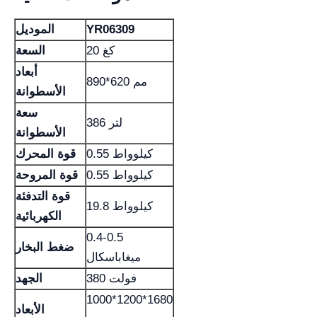
YR06309
الموديل
20 كغ
السعة
أبعاد
890*620 مم
الأسطوانة
سعة
386 لتر
الأسطوانة
0.55 كيلوواط
قوة المحرك
0.55 كيلوواط
قوة المروحة
قوة التدفئة
19.8 كيلوواط
الكهربائية
0.4-0.5
ضغط البخار
ميغاباسكال
380 فولت
الجهد
1000*1200*1680
الأبعاد