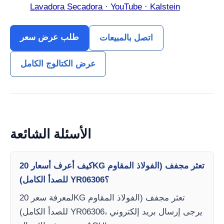
Lavadora Secadora · YouTube · Kalstein
طلب عرض سعر
اتصل بالمبيعات
عرض الكتالوج الكامل
الأسئلة الشائعة
كيف أعرف أسعار 20KG تعثر مجفف (الفولاذ المقاوم
للصدأ الكامل) YR06306؟
لمعرفة سعر 20KG تعثر مجفف (الفولاذ المقاوم
للصدأ الكامل) YR06306، يرجى إرسال بريد إلكتروني