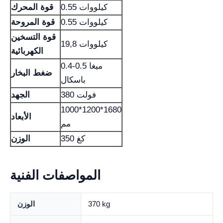
0.55 كيلووات
قوة المحرك
0.55 كيلووات
قوة المروحة
قوة التسخين
19,8 كيلووات
الكهربائية
0.4-0.5 ميغا
ضغط البخار
باسكال
380 فولت
الجهد
1000*1200*1680
الأبعاد
مم
350 كغ
الوزن
المواصفات الفنية
370 kg
الوزن