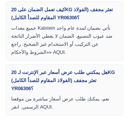
كيف تعمل الضمان على 20KG تعثر مجفف (الفولاذ
المقاوم للصدأ الكامل) YR06306؟
جميع معدات Kalstein تأتي بضمان لمدة عام واحد
ضد عيوب التصنيع. الضمان لا يغطي الأضرار الناتجة
عن التركيب أو الاستخدام غير الصحيح. راجع
«الشروط والأحكام» AQUI.
هل يمكنني طلب عرض أسعار عبر الإنترنت لـ 20KG
تعثر مجفف (الفولاذ المقاوم للصدأ الكامل)
YR06306؟
نعم، يمكنك طلب عرض أسعار مباشرة من موقعنا
الرسمي. انقر AQUI.