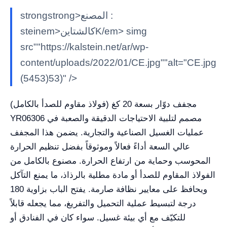
strongstrong>المصنع :
steinem>كالشتاينK/em> simg
src""https://kalstein.net/ar/wp-
content/uploads/2022/01/CE.jpg""alt="CE.jpg
(5453)53)" />
مجفف دوّار بسعة 20 كغ (فولاذ مقاوم للصدأ بالكامل)
YR06306 مصمم لتلبية الاحتياجات الدقيقة والصعبة في
عمليات الغسيل الصناعية والتجارية. يضمن هذا المجفف
عالي السعة أداءً فعالاً وموثوقاً بفضل تنظيم الحرارة
المحوسب وحماية من ارتفاع الحرارة. مصنوع بالكامل من
الفولاذ المقاوم للصدأ أو مادة مطلية بالرذاذ، ما يمنع التآكل
ويحافظ على معايير نظافة صارمة. يفتح الباب بزاوية 180
درجة لتبسيط عملية التحميل والتفريغ، مما يجعله قابلاً
للتكيّف مع أي بيئة غسيل. سواء كان في الفنادق أو