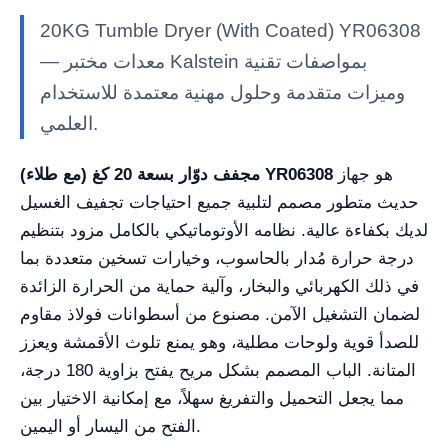
20KG Tumble Dryer (With Coated) YR06308
— معدات مختبر Kalstein بمواصفات تقنية
وميزات متقدمة وحلول مهنية معتمدة للاستخدام
العلمي.
هو جهاز
مجفف دوّار بسعة 20 كغ (مع طلاء) YR06308
حديث متطور مصمم لتلبية جميع احتياجات تجفيف الغسيل
لديك بكفاءة عالية. نظامه الأوتوماتيكي بالكامل مزود بتنظيم
درجة حرارة مُدار بالحاسوب، وخيارات تسخين متعددة بما
في ذلك الكهربائي والبخار، وآلية حماية من الحرارة الزائدة
لضمان التشغيل الآمن. مصنوع من أسطوانات فولاذ مقاوم
للصدأ قوية ولوحات مطلية، وهو يمنع تلوث الأقمشة ويعزز
المتانة. الباب المصمم بشكل مريح يفتح بزاوية 180 درجة،
مما يجعل التحميل والتفريغ سهلاً، مع إمكانية الاختيار بين
الفتح من اليسار أو اليمين.