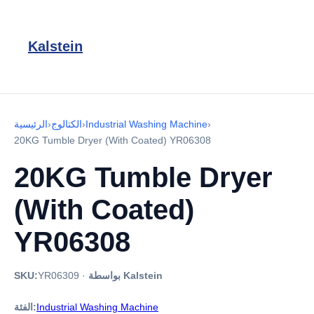
Kalstein
›
Industrial Washing Machine
›
الكتالوج
›
الرئيسية
20KG Tumble Dryer (With Coated) YR06308
20KG Tumble Dryer
(With Coated)
YR06308
بواسطة Kalstein
·
YR06309
SKU:
Industrial Washing Machine
الفئة: