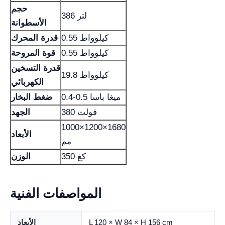
حجم
386 لتر
الأسطوانة
0.55 كيلوواط
قدرة المحرك
0.55 كيلوواط
قوة المروحة
قدرة التسخين
19.8 كيلوواط
الكهربائي
0.4-0.5 ميغا باسا
ضغط البخار
380 فولت
الجهد
1000×1200×1680
الأبعاد
مم
350 كغ
الوزن
المواصفات الفنية
L 120 × W 84 × H 156 cm
الأبعاد