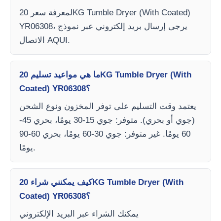
لمعرفة سعر 20KG Tumble Dryer (With Coated)
YR06308، يرجى إرسال بريد إلكتروني عبر نموذج
الاتصال AQUI.
ما هي مواعيد تسليم 20KG Tumble Dryer (With
Coated) YR06308؟
يعتمد وقت التسليم على توفر المخزون ونوع الشحن
(جوي أو بحري). متوفر: جوي 15-30 يومًا، بحري 45-
60 يومًا. غير متوفر: جوي 30-60 يومًا، بحري 60-90
يومًا.
كيف يمكنني شراء 20KG Tumble Dryer (With
Coated) YR06308؟
يمكنك الشراء عبر البريد الإلكتروني