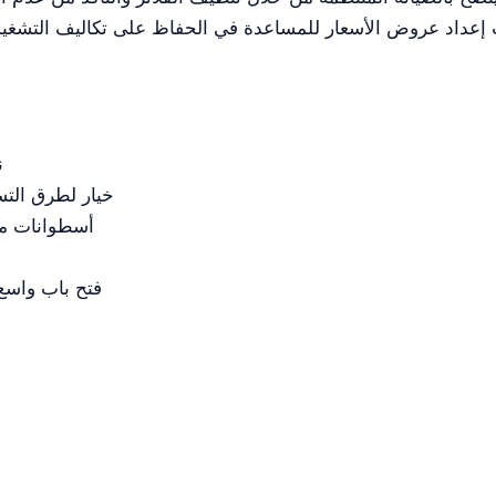
ن
خيار لطرق التسخ
أسطوانات من
فتح باب واسع بزاوية 180 درجة، خي