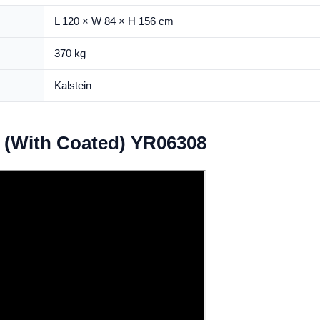
L 120 × W 84 × H 156 cm
370 kg
Kalstein
 (With Coated) YR06308