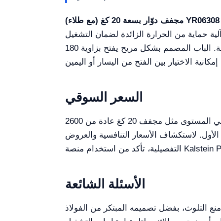
تياجات تجفيف الغسيل لديك بكفاءة عالية. نظامه الأوتوماتيكي
مجفف دوّار بسعة 20 كغ (مع طلاء) YR06308
لية حماية من الحرارة الزائدة لضمان التشغيل
الآمن. مصنوع من أسطوانات فولاذ مقاوم للصدأ قوية ولوحات مطلية، وهو يمنع تلوث الأقمشة ويعزز المتانة. الباب المصمم بشكل مريح يفتح بزاوية 180
السعر السوقي
عند النظر في المجففات الصناعية، من المهم أن يكون لديك تصور لسعر السوق. يتراوح سعر مجفف صناعي عالي المستوى مثل مجفف 20 كغ عادة من 2600
از الأول. لاستكشاف الأسعار التنافسية والعروض
أكد من استخدام منصة Kalstein Plus.
الأسئلة الشائعة
نع التلوث، بفضل تصميمه المبتكر من الفولاذ