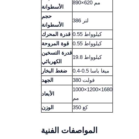
890×620 مم
الأسطوانة
حجم
386 لتر
الأسطوانة
0.55 كيلوواط
قدرة المحرك
0.55 كيلوواط
قوة المروحة
قدرة التسخين
19.8 كيلوواط
الكهربائي
0.4-0.5 ميغا باسا
ضغط البخار
380 فولت
الجهد
1000×1200×1680
الأبعاد
مم
350 كغ
الوزن
المواصفات الفنية