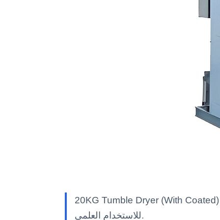
20KG Tum — معدات مختبر Kalstein بمواصفات تقنية وميزات متقدمة وحلول مهنية معتمدة
للاستخدام العلمي.