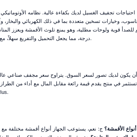
هو جهاز حديث متطور مصمم لتلبية جميع اح
حاسوب، وخيارات تسخين متعددة بما في ذلك الكهربائي والبخار، وآ
درجة، مما يجعل التحميل والتفريغ سهلاً، مع إمكانية الاختيار بين الفتح من اليسار أو اليمين.
ن أنك تستثمر في منتج يقدم قيمة رائعة مقابل المال مع أداء من الطر
التفصيلية، ت
واع الأقمشة؟
ج: نعم، يستوعب الجهاز أنواع أقمشة مختلفة مع م