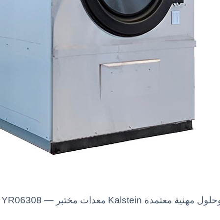
ble Dryer (With Coated) YR06308