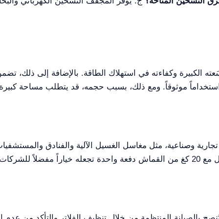
ق التسخين المتاحة؟
ج: يوفر المجفف التسخين الكهربائي والبخار،
ا الرئيسية لمجفف 20 كغ هي سَعته الكبيرة وكفاءته في استهلاك الطاقة. بالإضافة إ
تجارية وصناعية، مثل مغاسل الغسيل الآلية والفنادق والمستشفي
ُنصح بالصيانة المنتظمة من خلال تنظيف الفلاتر والتأكد من عدم ا