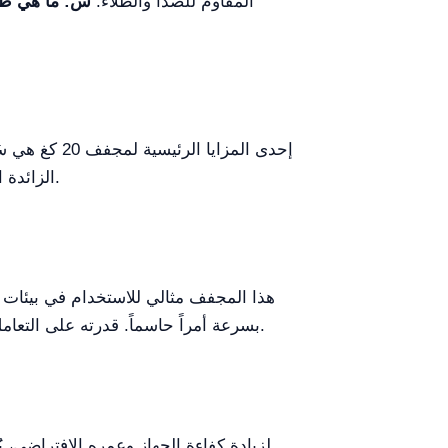
المقاوم للصدأ والطلاء.
س: ما هي طر
إحدى المزاي
الزائدة استخداماً موثوقاً. ومع ذلك، بسبب حجمه، قد يتطلب مساحة كبيرة ويحتاج إلى تهوية مناسبة لتحقيق الأداء الأمثل.
هذا المجفف مثالي للاستخدام في بيئات 
بسرعة أمراً حاسماً. قدرته على التعامل مع 20 كغ من القماش دفعة واحدة تجعله خياراً مفضلاً للشركات التي تسعى إلى تحسين عمليات الغسيل لديها.
لزيادة كفاءة الجهاز وعمره الافتراضي، ي