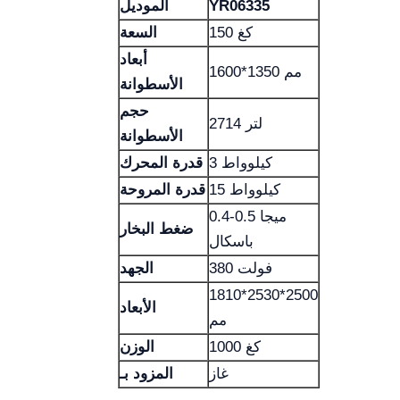
YR06335
الموديل
150 كغ
السعة
أبعاد
1600*1350 مم
الأسطوانة
حجم
2714 لتر
الأسطوانة
3 كيلوواط
قدرة المحرك
15 كيلوواط
قدرة المروحة
0.4-0.5 ميجا
ضغط البخار
باسكال
380 فولت
الجهد
1810*2530*2500
الأبعاد
مم
1000 كغ
الوزن
غاز
المزود بـ