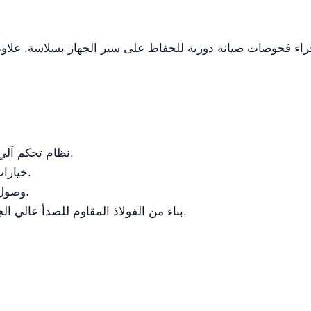
ء فحوصات صيانة دورية للحفاظ على سير الجهاز بسلاسة. علاوة 
نظام تحكم آلي بالكامل مع تنظيم درجات حرارة متقدم.
خيارات تدفئة متنوعة لمرونة في بيئات مختلفة.
وصول صيانة سهل وفتح باب بزاوية 180 درجة.
بناء من الفولاذ المقاوم للصدأ عالي الجودة يضمن طول العمر وحماية الأقمشة.