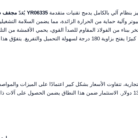
جهازًا حديثًا مصممًا للكفاءة والمتانة. إنه يتميز بنظام آلي بالكامل يدمج تقنيات متقدمة
مجفف دوّار 150 كغ (فولاذ مقاوم للصدأ بالكامل) الغاز YR06335
يُعَدّ
تر وآلية حماية من الحرارة الزائدة، مما يضمن السلامة التشغيلي
خر ببناء من الفولاذ المقاوم للصدأ القوي، يحمي الأقمشة من التلو
المستخدم، مُتيحًا وصول صيانة سهل وبابًا كبيرًا يفتح بزاوية 180 درجة لسهو
رية، تتفاوت الأسعار بشكل كبير اعتمادًا على الميزات والمواصفا
مجفف 150 كغ بين 12,000 دولار و13,500 دولار. الاستثمار ضمن هذا النطاق يضمن الح