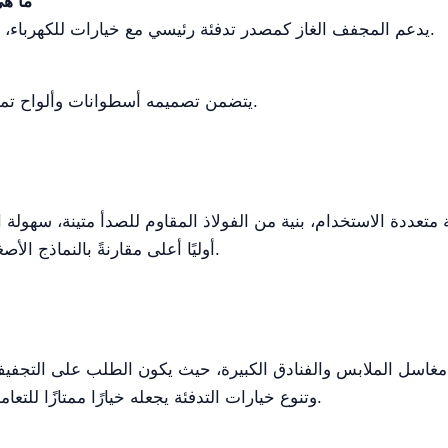
1. ما
يدعم المجفف الغاز كمصدر تدفئة رئيسي مع خيارات للكهرباء، والبخار، أو مزيج من الكهرباء والبخار، أو الفحم.
يتضمن تصميمه أسطوانات وألواح تمنع التلوث والتآكل وتحافظ على جودة الأقمشة.
أوليًا أعلى مقارنةً بالنماذج الأصغر، ويتطلب مساحة كافية بسبب أبعاده الكبيرة.
 مثل مغاسل الملابس والفنادق الكبيرة، حيث يكون الطلب على التجفيف ع
وتنوع خيارات التدفئة يجعله خيارًا ممتازًا للتعامل مع الأحمال الثقيلة وأنواع الأقمشة المختلفة.