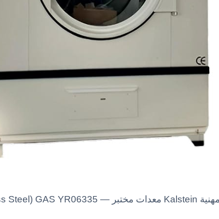
50KG Tumble Dryer (Full Stainless Steel) GAS YR06335