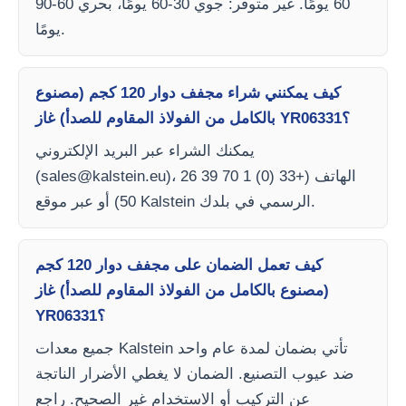
60 يومًا. غير متوفر: جوي 30-60 يومًا، بحري 60-90
يومًا.
كيف يمكنني شراء مجفف دوار 120 كجم (مصنوع
بالكامل من الفولاذ المقاوم للصدأ) غاز YR06331؟
يمكنك الشراء عبر البريد الإلكتروني
)، الهاتف (+33 (0) 1 70 39 26
sales@kalstein.eu
(
50) أو عبر موقع Kalstein الرسمي في بلدك.
كيف تعمل الضمان على مجفف دوار 120 كجم
(مصنوع بالكامل من الفولاذ المقاوم للصدأ) غاز
YR06331؟
جميع معدات Kalstein تأتي بضمان لمدة عام واحد
ضد عيوب التصنيع. الضمان لا يغطي الأضرار الناتجة
عن التركيب أو الاستخدام غير الصحيح. راجع