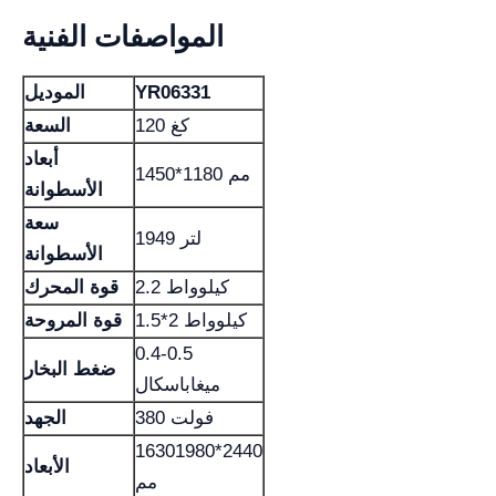
المواصفات الفنية
YR06331
الموديل
120 كغ
السعة
أبعاد
1450*1180 مم
الأسطوانة
سعة
1949 لتر
الأسطوانة
2.2 كيلوواط
قوة المحرك
1.5*2 كيلوواط
قوة المروحة
0.4-0.5
ضغط البخار
ميغاباسكال
380 فولت
الجهد
16301980*2440
الأبعاد
مم