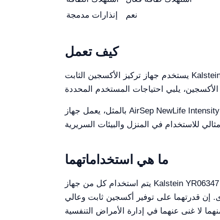
نعم
إنذارات مدمجة
كيف تعمل
يستخدم جهاز تركيز الأكسجين الثابت Kalstein 10L YR06347 تقنية غربلة جزيئية متقدمة لفصل النيتروجين عن الهواء، مما يوفر أكسجين نقي للمريض.
بالمثل، يعمل جهاز AirSep NewLife Intensity 10 بتقنية امتصاص الضغط المتأرجح (PSA). يفصل الأكسجين عن الغازات الأخرى في الهواء، مما يوفر
ما هي استخداماتهما
يتم استخدام كل من جهاز Kalstein YR06347 وجهاز AirSep NewLife Intensity 10 بشكل أساسي لتوفير الأكسجين التكميلي للمرضى الذين يعانون من
ى. إن قدرتهما على توفير أكسجين ثابت وعالي