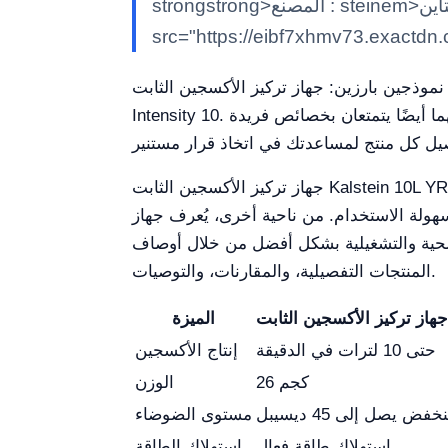
strongstrong>المصنع : steinem>كالشتاينK/em> classimg class;"alignnone size-full wp-image-29188 lessloaded"
src="https://eibf7xhmv73.exactdn
كيز الأكسجين الثابت Kalstein 10L YR06347 وجهاز AirSep NewLife
Intensity 10. يُعتبر كلا هذين الجهازين من أجهزة تركيز الأكسجين موثوقين وفعالين في تقديم العلاج بالأكسجين التكميلي، لكنهما أيضًا يتمتعان بخصائص فريدة
جهاز تركيز الأكسجين الثابت Kalstein 10L YR06347 مصمم لتقديم علاج أكسجين عالي الجودة للمرضى الذين يعانون من تحديات تنفسية. يتميز هذا الجهاز
 يُعرف جهاز AirSep NewLife Intensity 10 بسعته العالية وبنائه القوي، مما يجعله
الصحية والتشغيلية بشكل أفضل من خلال أوصاف
المنتجات التفصيلية، والمقارنات، والتوصيات.
الميزة
حتى 10 لترات في الدقيقة
إنتاج الأكسجين
26 كجم
الوزن
خفض يصل إلى 45 ديسيبل
مستوى الضوضاء
استهلاك طاقة فعال
استهلاك الطاقة