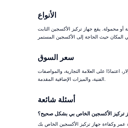
الأنواع
لأكسجين الثابت Kalstein 10L YR06347 وجهاز NewLife Intensity 10 في فئة الأجهزة
سعر السوق
تراوح سعر السوق النموذجي لأجهزة تركيز الأكسجين الثابتة مثل هذه من 800 دولار إلى 2500 دولار، اعتمادًا على العلامة التجارية، والمواصفات
الفنية، والميزات الإضافية المقدمة.
أسئلة شائعة
ز تركيز الأكسجين الخاص بي بشكل صحيح؟