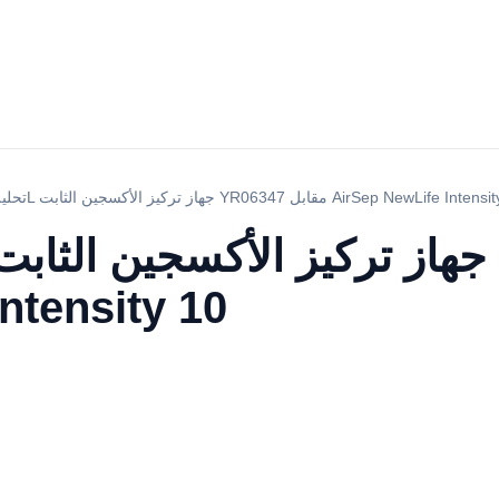
 10L جهاز تركيز الأكسجين الثابت YR06347 مقابل AirSep NewLife Intensity 10
ntensity 10