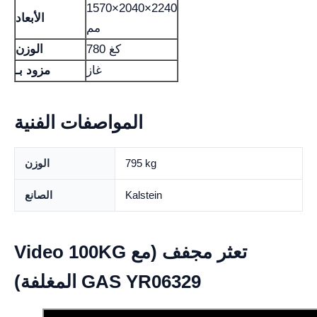
1570×2040×2240
الأبعاد
مم
780 كغ
الوزن
غاز
مزود بـ
المواصفات الفنية
795 kg
الوزن
Kalstein
الصانع
Video 100KG تعثر مجفف (مع
المغلفة) GAS YR06329