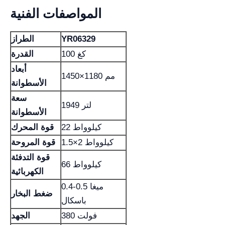
المواصفات الفنية
YR06329
الطراز
100 كغ
القدرة
أبعاد
1450×1180 مم
الأسطوانة
سعة
1949 لتر
الأسطوانة
22 كيلوواط
قوة المحرك
1.5×2 كيلوواط
قوة المروحة
قوة التدفئة
66 كيلوواط
الكهربائية
0.4-0.5 ميغا
ضغط البخار
باسكال
380 فولت
الجهد