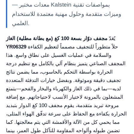
— معدات مختبر Kalstein بمواصفات تقنية
وميزات متقدمة وحلول مهنية معتمدة للاستخدام
العلمي.
يُعَدّ
مجفف دوّار بسعة 100 كغ (مع بطانة مطلية) الغاز
حلاً متطوراً للتجفيف مصمماً لتعظيم الكفاءة
YR06329
والسلامة في عمليات الغسيل على نطاق واسع. هذا
المجفف الصناعي يتميز بنظام آلي بالكامل مع تنظيم درجة
الحرارة بواسطة التحكم بالحاسوب، مما يضمن نتائج
تجفيف دقيقة وموثوقة. وبفضل خيارات التدفئة المتعددة
لديه—بما في ذلك الغاز والكهرباء والبخار والفحم—يتمتع
المشغلون بالمرونة لاختيار الأنسب لاحتياجاتهم. مع إضافة
مروحة تبريد متقدمة، يقوم مجفف 100 كغ الدوار بتبديد
الحرارة بكفاءة مع الحفاظ على سرعة تدفّق الهواء المثلى،
مما يحمي كل من الآلة والأقمشة التي يتم معالجتها. كما
تضمن طبوله وألواحه المقاومة للتآكل طول العمر، بينما