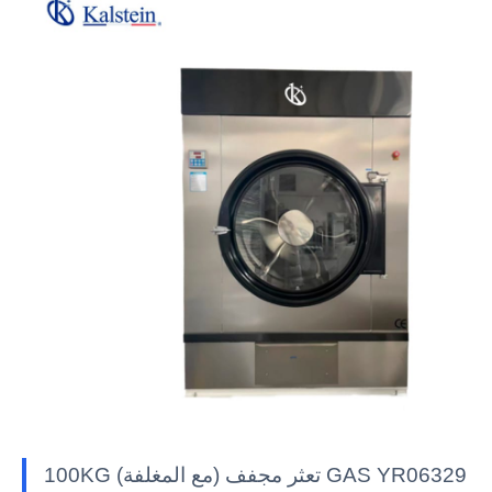
100KG تعثر مجفف (مع المغلفة) GAS YR06329