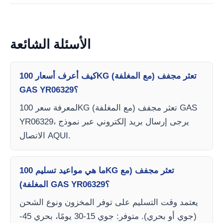
الأسئلة الشائعة
كيف أعرف أسعار 100KG تعثر مجفف (مع المغلفة)
GAS YR06329؟
لمعرفة سعر 100KG تعثر مجفف (مع المغلفة) GAS
YR06329، يرجى إرسال بريد إلكتروني عبر نموذج
الاتصال AQUI.
ما هي مواعيد تسليم 100KG تعثر مجفف (مع
المغلفة) GAS YR06329؟
يعتمد وقت التسليم على توفر المخزون ونوع الشحن
(جوي أو بحري). متوفر: جوي 15-30 يومًا، بحري 45-