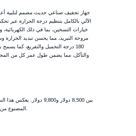
الآلي بالكامل بتنظيم درجة الحرارة عبر تح
خيارات التسخين، بما في ذلك الكهربائية، و
مروحة التبريد، مما يحسن تبديد الحرارة و
180 درجة التحميل والتفريغ، كما يسمح 
والتآكل، مما يضمن طول عمر كل من المجفف 
المصنوع من الفولاذ المقاوم للصدأ والميزات التكنولوجية المتقدمة التي يقدمها هذا الطراز، والتي تضمن أداءً استثنائيًا ومتانة.