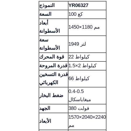
YR06327
النموذج
100 كغ
السعة
أبعاد
1450×1180 مم
الأسطوانة
سعة
1949 لتر
الأسطوانة
22 كيلواط
قوة المحرك
1.5×2 كيلواط
قدرة المروحة
قدرة التسخين
66 كيلواط
الكهربائي
0.4-0.5
ضغط البخار
ميغاباسكال
380 فولت
الجهد
1570×2040×2240
الأبعاد
مم