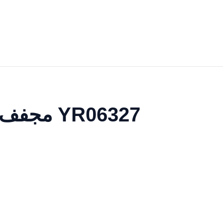
مجفف دوار 100 كجم (فولاذ مقاوم للصدأ بالكامل) غاز YR06327