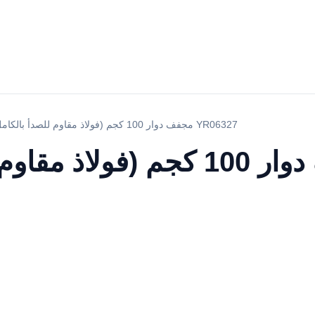
مجفف دوار 100 كجم (فولاذ مقاوم للصدأ بالكامل) غاز YR06327