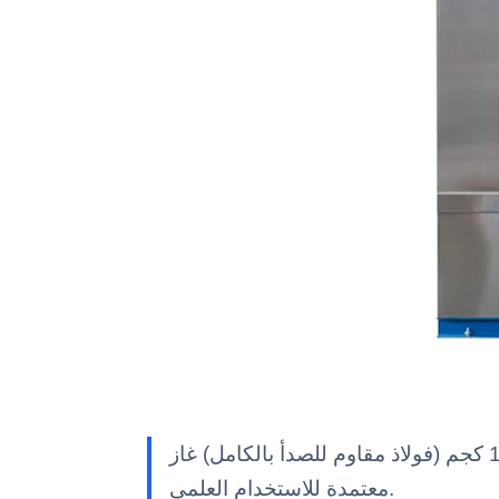
مجفف دوار 100 كجم (فولاذ مقاوم للصدأ بالكامل) غاز YR06327 — معدات مختبر Kalstein بمواصفات تقنية وميزات متقدمة وحلول مهنية
معتمدة للاستخدام العلمي.