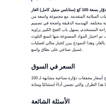
ليات السلامة المتقدمة. مع مجموعة واسعة من
يلية مختلفة. الهندسة الدقيقة واضحة في تصميم
حة المستخدم، يسهل باب الفتح الكبير بزاوية
 تم اختيار المواد المصنوعة منها لتمنع التلوث
از، وهذا النموذج يبرز كخيار مثالي لعمليات
غسيل صناعي على نطاق واسع.
السعر في السوق
عادةً ما تتراوح أسعار مجففات دوّارة صناعية مشابهة لـ 100KG Tumble Dryer GAS YR06327 بين 8,500 دولار و9,800 دولار. يعكس هذا النطاق جودة البناء
الأسئلة الشائعة