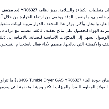
جهاز تجفيف صناعي حديث مصمم لتلبية أعلى متطلبات الكفاءة والسلامة. يميز نظامه
مجفف دوّار بسعة 100 كغ (ستانلس ستيل كامل) الغاز YR06327
يُعد
كم حاسوبي، ما يضمن الدقة ويحمي من ارتفاع الحرارة من خلال آ
الغاز، والبخار، وأكثر، يوفر هذا المجفف الدوار مرونة لبيئات تشغ
سرعة الهواء للحصول على نتائج تجفيف فائقة. مصمم مع مراعاة را
بالوصول السهل إلى المكوّنات الأساسية للصيانة. بالإضافة إلى ذلك،
والأقمشة التي يعالجها. مصمم لأداء فعال باستخدام التسخين بالغ