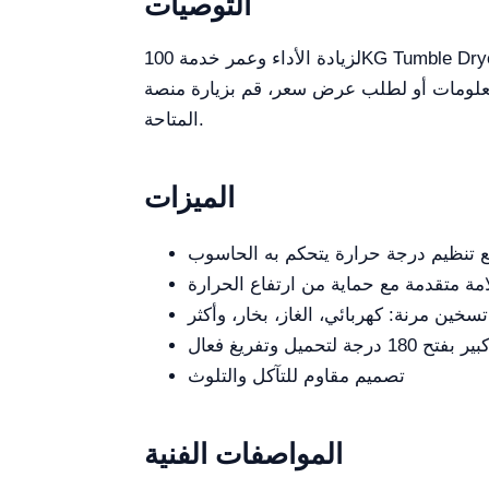
التوصيات
لزيادة الأداء وعمر خدمة 100KG Tumble Dryer، يوصى بإجراء صيانة منتظمة مجدولة. تأكد من أن الأجزاء الأساسية سهلة الوصول للفحص والاستبدال. فكر
سعر، قم بزيارة منصة Kalstein Plus واستكشاف خياراتها
المتاحة.
الميزات
ع تنظيم درجة حرارة يتحكم به الحاسوب
امة متقدمة مع حماية من ارتفاع الحرارة
سخين مرنة: كهربائي، الغاز، بخار، وأكثر
180 درجة لتحميل وتفريغ فعال
تصميم مقاوم للتآكل والتلوث
المواصفات الفنية