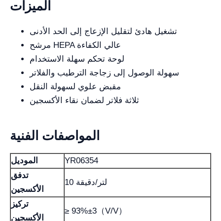
الميزات
تشغيل هادئ لتقليل الإزعاج إلى الحد الأدنى
مرشح HEPA عالي الكفاءة
لوحة تحكم سهلة الاستخدام
سهولة الوصول إلى زجاجة الترطيب والفلاتر
مقبض علوي لسهولة النقل
ثلاثة فلاتر لضمان نقاء الأكسجين
المواصفات الفنية
YR06354
الموديل
تدفق
10 لتر/دقيقة
الأكسجين
تركيز
≥ 93%±3（V/V）
الأكسجين