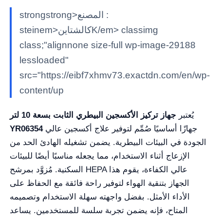
strongstrong>المصنع :
steinem>كالشتاينK/em> classimg
class;"alignnone size-full wp-image-29188
lessloaded"
src="https://eibf7xhmv73.exactdn.com/en/wp-
content/up
يُعتبر
جهاز تركيز الأكسجين البيطري الثابت بسعة 10 لتر
جهازًا أساسيًا صُمِّم لتوفير علاج أكسجين عالي
YR06354
الجودة في البيئات البيطرية. يضمن تشغيله الهادئ الحد من
الإزعاج أثناء الاستخدام، مما يجعله مناسبًا أيضًا للبيئات
السكنية. مُزوَّد بمرشح HEPA عالي الكفاءة، يقوم هذا
الجهاز بتنقية الهواء لتوفير راحة فائقة مع الحفاظ على
الأداء الأمثل. بفضل واجهته سهلة الاستخدام وتصميمه
المتاح، فإنه يضمن تجربة سلسة للمستخدمين. يساعد