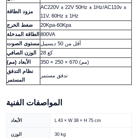
AC220V ± 22V 50Hz ± 1Hz/AC110v ±
مزود الطاقة
11V, 60Hz ± 1Hz
20Kpa-60Kpa
ضغط الخرج
800VA
الطاقة المدخلة
أقل من 50 ديسيبل
مستوى الصوت
28 كغ
الوزن الصافي
350 × 250 × 670 (مم)
الأبعاد (مم)
نظام التدفق
تدفق مستمر
المستمر
المواصفات الفنية
L 43 × W 38 × H 75 cm
الأبعاد
30 kg
الوزن