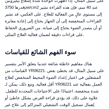
على سبيل المثال، إذا أظهرت الوحدة شدة إشعاع بيليروبين
قدرها 3750μw/cm2 عند 40 سم، فإن هذه القراءة تشير
إلى مستوى عالٍ من الفعالية للعلاج. على العكس، قد تشير
القراءات المنخفضة إلى أن الجهاز يحتاج إلى إعادة معايرة
أو أن مصدر الضوء يحتاج إلى صيانة. من الضروري الحفاظ
على قراءات دقيقة لضمان فعالية العلاج المثلى.
سوء الفهم الشائع للقياسات
هناك مفاهيم خاطئة شائعة عندما يتعلق الأمر بتفسير
القياسات من YR06221. على سبيل المثال، قد يخطئ بعض
المشغلين في اعتبار إعداد الضوء المحيط المنخفض كعلاج
أقل فعالية. ومع ذلك، يمكن لـ YR06221 العمل بفعالية عند
شدة منخفضة، اعتمادًا على الاحتياجات المحددة للطفل.
علاوة على ذلك، قد يؤدي قراءة العرض بشكل خاطئ أو
إهمال تسجيل الوقت التشغيلي المتراكم إلى علاج غير