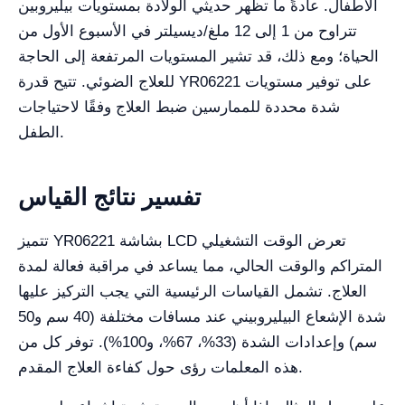
الأطفال. عادةً ما تظهر حديثي الولادة بمستويات بيليروبين
تتراوح من 1 إلى 12 ملغ/ديسيلتر في الأسبوع الأول من
الحياة؛ ومع ذلك، قد تشير المستويات المرتفعة إلى الحاجة
للعلاج الضوئي. تتيح قدرة YR06221 على توفير مستويات
شدة محددة للممارسين ضبط العلاج وفقًا لاحتياجات
الطفل.
تفسير نتائج القياس
تتميز YR06221 بشاشة LCD تعرض الوقت التشغيلي
المتراكم والوقت الحالي، مما يساعد في مراقبة فعالة لمدة
العلاج. تشمل القياسات الرئيسية التي يجب التركيز عليها
شدة الإشعاع البيليروبيني عند مسافات مختلفة (40 سم و50
سم) وإعدادات الشدة (33%، 67%، و100%). توفر كل من
هذه المعلمات رؤى حول كفاءة العلاج المقدم.