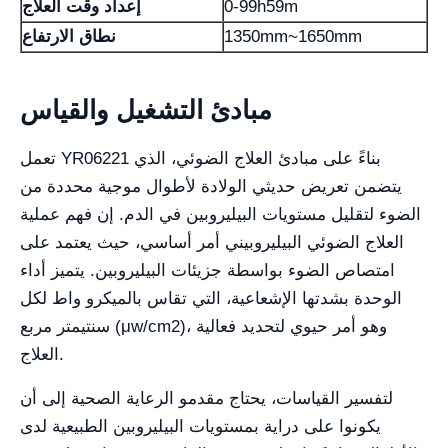
0-99h59m
إعداد وقت العلاج
1350mm~1650mm
نطاق الارتفاع
مبادئ التشغيل والقياس
تعمل YR06221 بناءً على مبادئ العلاج الضوئي، الذي
يتضمن تعريض حديثي الولادة لأطوال موجية محددة من
الضوء لتقليل مستويات البيليروبين في الدم. إن فهم عملية
العلاج الضوئي البيليروبيني أمر أساسي، حيث يعتمد على
امتصاص الضوء بواسطة جزيئات البيليروبين. يتميز أداء
الوحدة بشدتها الإشعاعية، التي تقاس بالميكرو واط لكل
سنتيمتر مربع (μw/cm2)، وهو أمر حيوي لتحديد فعالية
العلاج.
لتفسير القياسات، يحتاج مقدمو الرعاية الصحية إلى أن
يكونوا على دراية بمستويات البيليروبين الطبيعية لدى