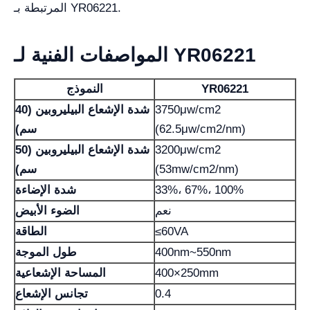
المرتبطة بـ YR06221.
المواصفات الفنية لـ YR06221
YR06221
النموذج
3750μw/cm2
شدة الإشعاع البيليروبين (40
(62.5μw/cm2/nm)
سم)
3200μw/cm2
شدة الإشعاع البيليروبين (50
(53mw/cm2/nm)
سم)
33%، 67%، 100%
شدة الإضاءة
نعم
الضوء الأبيض
≤60VA
الطاقة
400nm~550nm
طول الموجة
400×250mm
المساحة الإشعاعية
0.4
تجانس الإشعاع