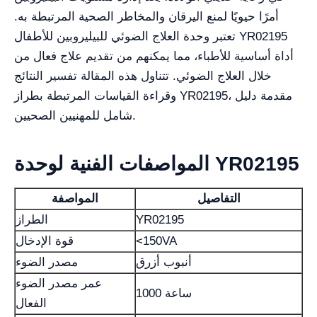
أمرًا حيويًا لمنع اليرقان والمخاطر الصحية المرتبطة به.
تعتبر وحدة العلاج الضوئي للبيليروبين للأطفال YR02195
أداة أساسية للأطباء، مما يمكنهم من تقديم علاج فعال من
خلال العلاج الضوئي. تتناول هذه المقالة تفسير النتائج
وقراءة القياسات المرتبطة بطراز YR02195، مقدمة دليل
شامل للمهنيين الصحيين.
المواصفات الفنية لوحدة YR02195
التفاصيل
المواصفة
YR02195
الطراز
<150VA
قوة الإدخال
أنبوب أزرق
مصدر الضوء
عمر مصدر الضوء
1000 ساعة
الفعال