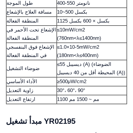
400-550 نانومتر
طول الموجة
10~500 بكسل
مسافة العلاج بالإشعاع
1125 بكسل × 600 بكسل
المنطقة الفعالة
≤10mW/cm2
الإشعاع تحت الأحمر في
(760nm<λ≤1400nm)
المنطقة الفعالة
≤1.0×10-5mW/cm2
الإشعاع فوق البنفسجي
(180nm<λ≤400nm)
في المنطقة الفعالة
≤55 ديسيبل (A) (الضوضاء
ضوضاء التشغيل
المحيطة أقل من 40 ديسيبل (A))
≥500μW/cm2
الأداء الأساسي
30°، 60°، 90°
زاوية التعديل
1100 مم ~ 1500 مم
ارتفاع التعديل
مبدأ تشغيل YR02195