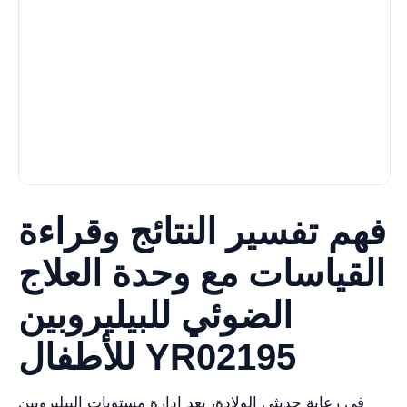
فهم تفسير النتائج وقراءة
القياسات مع وحدة العلاج
الضوئي للبيليروبين
للأطفال YR02195
في رعاية حديثي الولادة، يعد إدارة مستويات البيليروبين