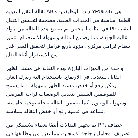
نقالة النقل اليدوية ABS ذات الوظيفتين YR06287 هي
قطعة أساسية من المعدات الطبية، مصممة لتحسين التنقل
في بيئات المختبر. تم تصنيع هذه النقالة من مواد PP التقنية
عالية الجودة، مما يضمن المتانة وسهولة الاستخدام. تتميز
بنظام فرامل مركزي، مزود بأربع فرامل لتحقيق أقصى قدر
من الاستقرار أثناء النقل.
واحدة من الميزات البارزة لهذه النقالة هي مسند الظهر
القابل للتعديل في الارتفاع. باستخدام آلية زنبرك الغاز،
يمكن رفع أو خفض مسند الظهر بسهولة، مما يسمح
للموظفين الطبيين بتعديل الوضعيات لراحة المرضى
وسهولة الوصول. كما تتضمن النقالة عجلة توجيه خامسة،
تساعد في عملية رفع أو خفض النقالة بسلاسة.
تم تجهيز النقالات أيضًا بغطاء بلاستيكي من PP، خطاف
تصريف، وحامل زجاجة أكسجين، مما يعزز من وظائفها في