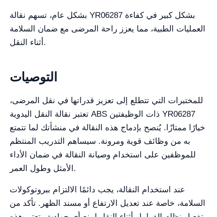
بشكل عام، تسهم نقالة YR06287 بشكل كبير في كفاءة
العمليات الطبية، مما يعزز راحة المرضى مع ضمان السلامة
أثناء النقل.
التوصيات
للمختبرات التي تتطلع إلى تعزيز قدراتها في نقل المرضى،
تعتبر نقالة النقل اليدوية ABS ذات الوظيفتين YR06287
خيارًا ممتازًا. يُنصح بإدماج هذه النقالة في منشأتك لما تتمتع
به من وظائف قوية ومرونة. سيساهم التدريب المنتظم
للموظفين على استخدام وصيانة النقالة في ضمان الأداء
الأمثل وطول العمر.
عند استخدام النقالة، يجب دائمًا الالتزام ببروتوكولات
السلامة، خاصة عند تعديل الارتفاع أو مسند الظهر. تأكد من
تفعيل نظام الفرامل أثناء النقل لمنع أي حوادث. تعتبر هذه