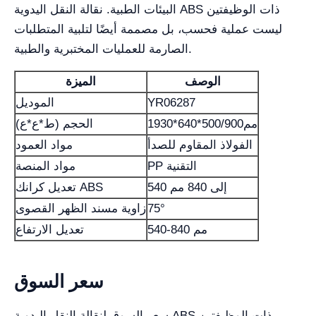
البيئات الطبية. نقالة النقل اليدوية ABS ذات الوظيفتين
ليست عملية فحسب، بل مصممة أيضًا لتلبية المتطلبات
الصارمة للعمليات المختبرية والطبية.
الوصف
الميزة
YR06287
الموديل
1930*640*500/900مم
الحجم (ط*ع*ع)
الفولاذ المقاوم للصدأ
مواد العمود
PP التقنية
مواد المنصة
540 إلى 840 مم
تعديل كرانك ABS
75°
زاوية مسند الظهر القصوى
540-840 مم
تعديل الارتفاع
سعر السوق
سعر السوق لنقالة النقل اليدوية ABS ذات الوظيفتين