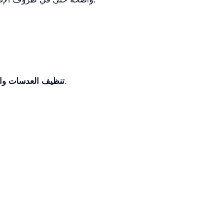
باستخدام قطعة قماش ناعمة لتجنب البقع والغبار التي قد تؤثر على جودة الصورة.
تنظيف العدسات والع