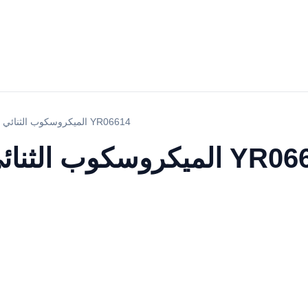
الميكروسكوب الثنائي العينين البيولوجي YR06614
ثنائي العينين البيولوجي YR06614