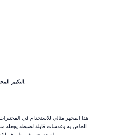
رغم أنه يوفر تكبيراً كافياً لمعظم التطبيقات، فقد لا يكفي أقصى تكبير 400× لأبحاث عالية الدقة للغاية.
التكبير المح
هذا المجهر مثالي للاستخدام في المختبرات ا
واضحة حتى في ظروف الإضاءة المنخفضة. إضافة إلى ذلك، يجعل تصميمه القوي مناسباً لبيئات البحث التي تتطلب معدات متينة وأداء عالي.