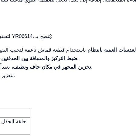
لتحقيق أقصى أداء للمجهر الثنائي العيني البيولوجي YR06614، يُنصح بـ:
دسات العينية بانتظام
لضمان رؤية مريحة ودقيقة.
ضبط التركيز والمسافة بين الحدقتي
، بعيداً عن الرطوبة والغبار، لضمان طول العمر.
تخزين المجهر في مكان جاف ونظيف
لتعزيز الدقة عند الحاجة.
حلقة الحقل 