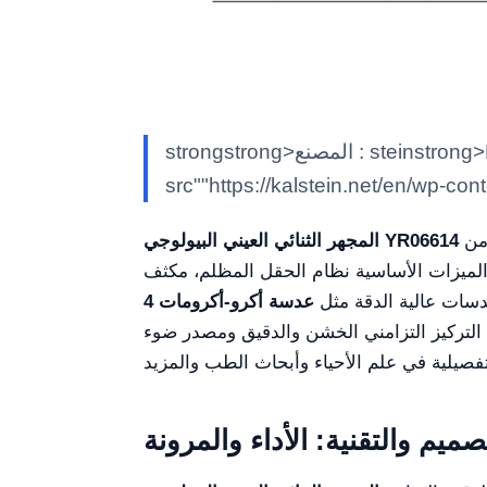
strongstrong>المصنع : steinstrong>Kem>كالشتاينK/em>stein/strong> classimg class""alignnone size-full wp-image-7597"
src""https://kalstein.net/en/wp-con
هو أداة متقدمة مصممة لتلبية احتياجات البحث والملاحظة في المختبرات والبيئات التعليمية. مزود بمجموعة من
المجهر الثنائي العيني البيولوجي YR06614
الأساسية نظام الحقل المظلم، مكثف Abbe NA1.25،
سات عالية الدقة مثل
التركيز التزامني الخشن والدقيق ومصدر ضوء LED بقوة 3W، يعد
صميم والتقنية: الأداء والمرونة