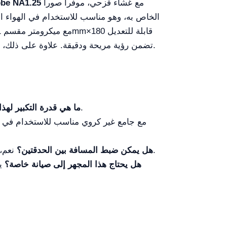
مع غشاء قزحي، موفراً صوراً
مكثف e NA1.25
تضمن رؤية مريحة ودقيقة. علاوة على ذلك، فإن المجهر سهل الاستخدام والصيانة، مما يجعله خياراً مثالياً للمختبرات التعليمية والمستشفيات وعيادات البحث.
يصل التكبير الكلي للمجهر حتى 400×، وهو مثالي لملاحظة التفاصيل الدقيقة في العينات الحيوية.
ما هي قدرة التكبير لهذا
نعم، يمكن ضبط رأس المنظار الثنائي لمسافة الحدقة 48-75 مم، مما يضمن رؤية مريحة لمستخدمين مختلفين.
هل يمكن ضبط المسافة بين الحدقتين؟
هل يحتاج هذا المجهر إلى صيانة خاصة؟
يو