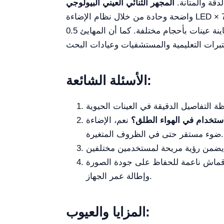
دقة والمتانة.
واضحة وحادة من خلال نظام الإضاءة LED الخاص به، وهو مناسب للاستخدام في الهواء الطلق. المنصة الميكانيكية، بقياس 145 × 140 مم، ونطاق حركة 76 ×
52 مم، تتيح تعديلات دقيقة لمعاينة عينات بأحجام مختلفة. كما أن المهايئ 0.5x وعدسة عينية WF10x/18mm مع ميكرومتر مقسم 0.1mm×180 قابلة للتعديل
الأسئلة الشائعة:
ستخدام في الهواء الطلق؟
نعم، الإضاءة LED بقوة 3W مع جامع غير كروي مناسب للاستخدام في الخارج، مما يوفر مصدر
ضوء مستقر حتى في الظروف المتغيرة.
 قماش ناعمة للحفاظ على جودة الصورة
وإطالة عمر الجهاز.
المزايا والعيوب: