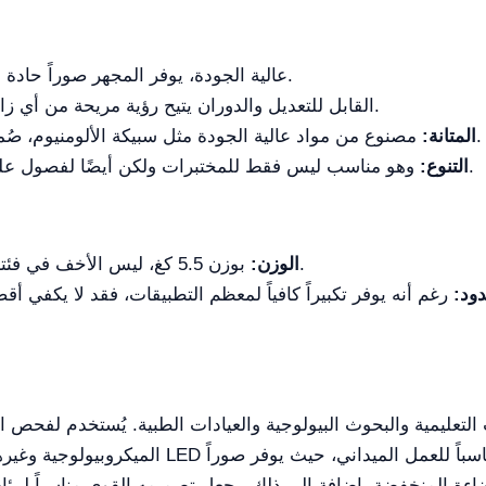
مع عدسات EPLAN عالية الجودة، يوفر المجهر صوراً حادة ومفصلـة.
رأس Seidentopf القابل للتعديل والدوران يتيح رؤية مريحة من أي زاوية.
مصنوع من مواد عالية الجودة مثل سبيكة الألومنيوم، صُمم هذا المجهر لتحمل الاستخدام المتكرر.
المتانة:
وهو مناسب ليس فقط للمختبرات ولكن أيضًا لفصول علوم الأحياء والمراقبة العلمية في الميدان.
التنوع:
بوزن 5.5 كغ، ليس الأخف في فئته، ما قد يجعل النقل المتكرر أكثر صعوبة.
الوزن:
دود:
لتعليمية والبحوث البيولوجية والعيادات الطبية. يُستخدم لفحص الع
الميكروبيولوجية وغيرها من التحضير المجهرية. ك