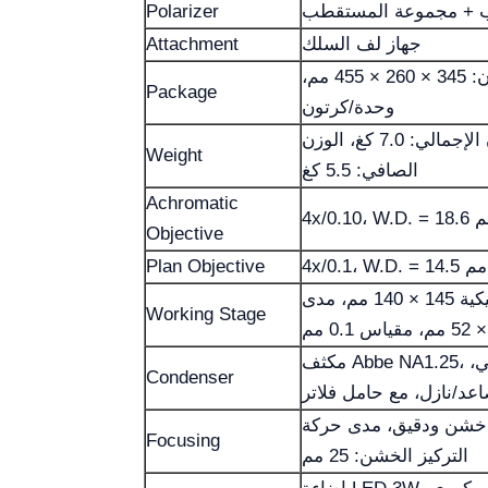
 + مجموعة المستقطب
Polarizer
جهاز لف السلك
Attachment
حجم الكرتون: 345 × 260 × 455 مم،
Package
وحدة/كرتون
الوزن الإجمالي: 7.0 كغ، الوزن
Weight
الصافي: 5.5 كغ
Achromatic
4x/0.10، W مم
Objective
4x/0.1، W.D. = 14.5 مم
Plan Objective
منصة ميكانيكية 145 × 140 مم، مدى
Working Stage
مكثف Abbe NA1.25، غشاء قزحي،
Condenser
اعد/نازل، مع حامل فلاتر
خشن ودقيق، مدى حركة
Focusing
التركيز الخشن: 25 مم