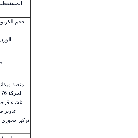
المستقطب
.D. = 18.6
الحركة 76 × 52 مم، مقياس 0.1 مم
تدوير ص
تركيز محوري 