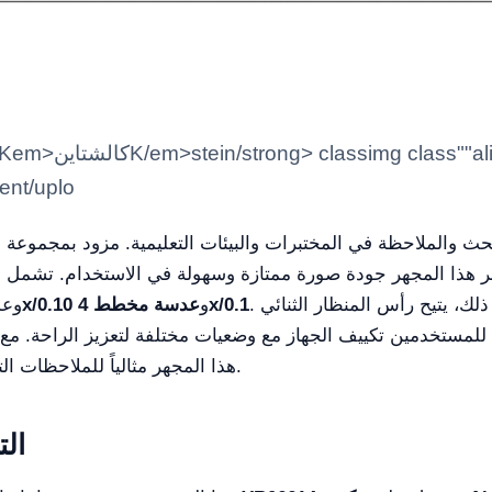
tent/uplo
فر هذا المجهر جودة صورة ممتازة وسهولة في الاستخدام. تشمل الميزات 
. بالإضافة إلى ذلك، يتيح رأس المنظار الثنائي Seidentopf القابل للتعديل حتى
عدسة مخطط 4x/0.1
و
عدسة أكرو-أكرومات 4x/0.10
وعد
3 والدوران بزاوية 360° للمستخدمين تكييف الجهاز مع وضعيات مختلفة لتعزيز الراحة. مع 
هذا المجهر مثالياً للملاحظات التفصيلية في علم الأحياء وأبحاث الطب والمزيد.
الت