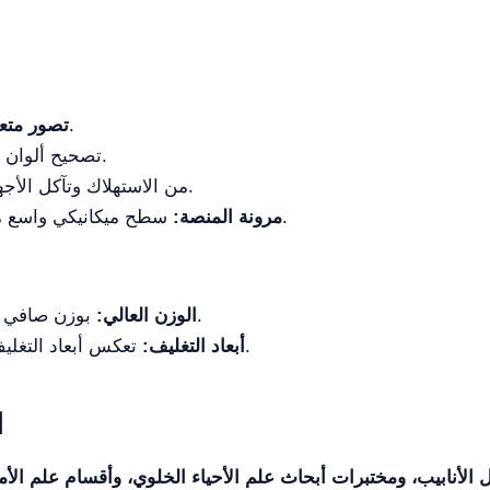
ثلاثة مخارج صور متزامنة.
تصور متع
تصحيح ألوان فائق وزيادة الحدة.
يقلل نظام ECO من الاستهلاك وتآكل الأجهزة.
سطح ميكانيكي واسع مع حوامل لمختلف أقطار أطباق الزراعة.
مرونة المنصة:
بوزن صافي قدره 13.5 كجم، يتطلب تثبيتاً ثابتاً ودائماً.
الوزن العالي:
تعكس أبعاد التغليف الكبيرة جهازاً ضخماً على سطح العمل.
أبعاد التغليف:
ا
 الأنابيب، ومختبرات أبحاث علم الأحياء الخلوي، وأقسام علم ال