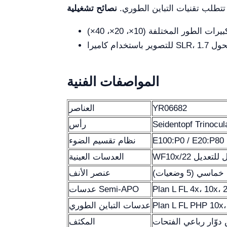
 تتطلب تقنيات التباين الطوري.
المواصفات الفنية
YR06682
العناصر
رأس
نظام تقسيم الضوء
ابل للتعديل
العدسات العينية
خماسي (5 وضعيات)
عنصر الأنف
Plan L FL 4x، 10x، 
عدسات Semi-APO
Plan L FL PHP 10x، 
عدسات التباين الطوري
المكثف