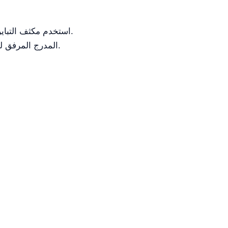
استخدم مكثف التباين الطوري ذو القرص الدوّار رباعي الفتحات للتناوب السريع بين تكبيرات الطور المختلفة (10×، 20×، 40×).
للتصوير باستخدام كاميرا SLR، استخدم المحول 1.7x المدرج المرفق لتحسين مجال الرؤية لأجهزة الاستشعار كاملة الإطار.