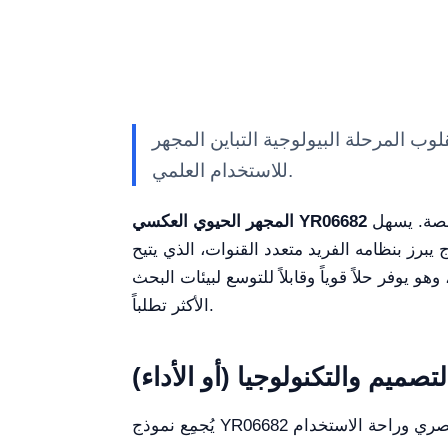
لمرحلة البيولوجية التباين المجهر YR06682 — معدات مختبر Kalstein بمواصفات تقنية وميزات متقدمة وحلول مهنية معتمدة
للاستخدام العلمي.
هو أداة بحث عالية الدقة مصممة خصيصاً لمختبرات علم الأحياء الدقيقة ومراكز دراسة الخلايا والعيادات المتخصصة. يسهل
المجهر الحيوي العكسي YR06682
يبرز بنظامه الفريد متعدد القنوات، الذي يتيح
يوفر حلاً قوياً وقابلاً للتوسع لبيئات البحث
الأكثر تطلباً.
لتصميم والتكنولوجيا (أو الأداء)