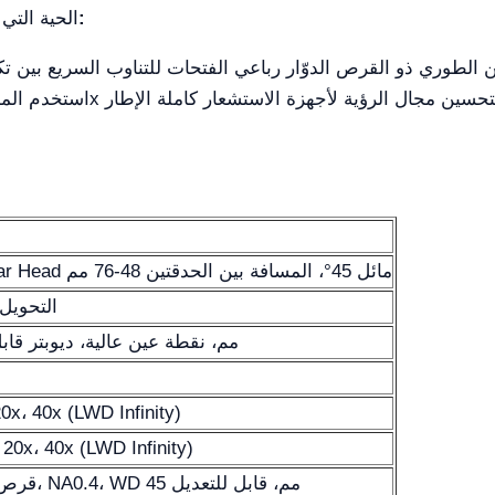
نصائح تشغيلية:
الحية التي
Seidentopf Trinocular Head مائل 45°، المسافة بين الحدقتين 48-76 مم
E100:P0 / E20:P80 التحويل
WF10x/22 مم، نقطة عين عالية، ديوبتر ق
20x، 40x (LWD Infinity)
20x، 40x (LWD Infinity)
قرص دوّار رباعي الفتحات، NA0.4، WD 45 مم، قابل للتعديل