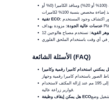
يتيح التصور والتسجيل في الوقت نفسه. يمكن تبديل الإضاءة بين العدسات العينية (100% أو 20%) ومنافذ الكاميرا (0% أو
تقنية ECO:
عدسات عالية الجودة:
هر القوية:
الأسئلة الشائعة (FAQ)
تبلغ مسافة العمل 72 مم مع وجود المكثف، ولكن يمكن أن تصل إلى 195 مم عند إزالة المكثف لاستخدام
قوارير زراعة عالية.