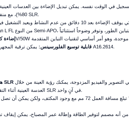
80%)، مع منفذ إضاءة مخصص بنسبة 100% لكاميرات SLR.
إضاءة كو
يمكن ترقية المجهر في أي وقت باستخدام الملحق الفلوري A16.2614.
قابلية توسيع الفلورسينس:
التصوير والفيديو المزدوجة، يمكنك رؤية العينة من خلال
العدسة العينية أثناء التقاط الصور باستخدام كاميرا رقمية وجهاز SLR في آنٍ واحد.