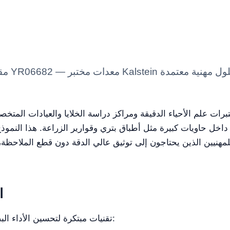
مقلوب ا
داخل حاويات كبيرة مثل أطباق بتري وقوارير الزراعة. هذا النموذج 
نيين الذين يحتاجون إلى توثيق عالي الدقة دون قطع الملاحظة، وهو 
ا
يُجمِع نموذج YR06682 تقنيات مبتكرة لتحسين الأداء البصري وراحة الاستخدام: