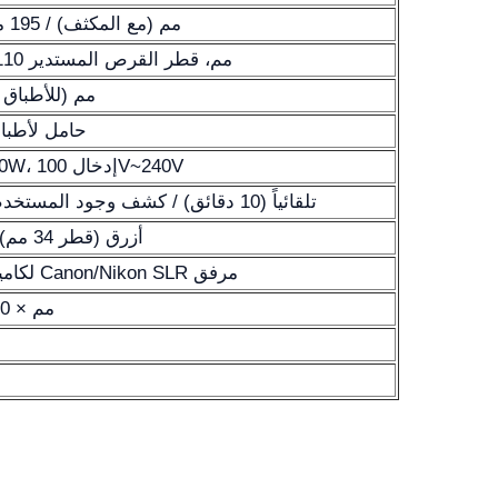
72 مم (مع المكثف) / 195 مم (بدون المكثف)
الحجم 210x241 مم، قطر القرص المستدير 110 مم
128x80 مم (للأطباق ذات
حامل لأطباق 
هالوجين كوهر 12V/50W، إدخال 100V~240V
إيقاف ECO تلقائياً (10 دقائق) / كشف وجود المستخدم تشغيل
أزرق (قطر 34 مم)، أخضر (قطر 34 مم)
محول تصوير 1.7x لكاميرا Canon/Nikon SLR مرفق
660 مم × 590 مم × 325 مم