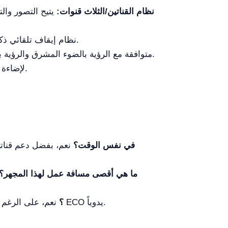
نظام القناتين/الثلاث قنوات:
نظام إيقاف تلقائي ذكي يوقف الإضاءة بعد 10 دقائق من عدم النشاط ويعيد التشغيل فور اكتشاف وجود المستخدم.
مزودة بهداف Plan L FL من النوع Semi-APO، متوافقة مع الرؤية بالضوء المشرق والرؤية بتباين الطور، وتوفر وضوحاً استثنائياً.
تستخدم مصباح هالوجين 12V/50W لإضاءة موحدة، وهو أمر أساسي لتقنيات التباين المتقدمة.
هل يمكنني استخدام كاميرا رقمية وكاميرا SLR في نفس الوقت؟
نعم، بفضل دعم قناتي 
ما هي أقصى مسافة عمل لهذا المجهر؟
نعم، على الرغم من أنه مصمم لتوفير الطاقة وإطالة عمر المصباح، يمكن إيقاف تشغيل وضع ECO يدوياً.
هل يمكن إيقاف وظيفة ECO؟