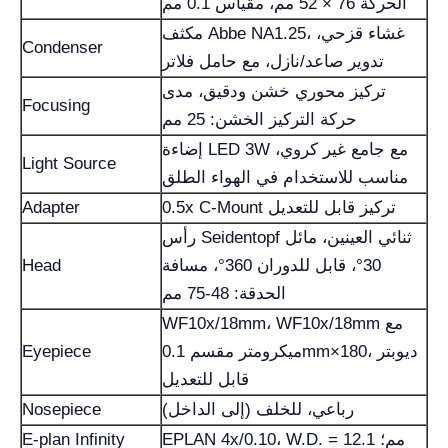
الحركة 76 × 52 مم، مقياس 0.1 مم
مكثف Abbe NA1.25، غشاء قزحي،
Condenser
تدوير صاعد/نازل، مع حامل فلاتر
تركيز محوري خشن ودقيق، مدى
Focusing
حركة التركيز الخشن: 25 مم
إضاءة LED 3W مع جامع غير كروي،
Light Source
مناسب للاستخدام في الهواء الطلق
0.5x C-Mount تركيز قابل للتعديل
Adapter
رأس Seidentopf ثنائي العينين، مائل
30°، قابل للدوران 360°، مسافة
Head
الحدقة: 48-75 مم
WF10x/18mm، WF10x/18mm مع
ميكرومتر مقسم 0.1mm×180، ديوبتر
Eyepiece
قابل للتعديل
رباعي، للخلف (إلى الداخل)
Nosepiece
EPLAN 4x/0.10، W.D. = 12.1 مم؛
E-plan Infinity