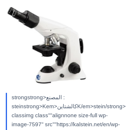
strongstrong>المصنع :
steinstrong>Kem>كالشتاينK/em>stein/strong>
classimg class""alignnone size-full wp-
image-7597" src""https://kalstein.net/en/wp-