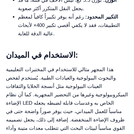
الوزن:
بوزن 5.5 كغ، ليس الأخف في فئته، ما قد
يجعل النقل المتكرر أكثر صعوبة.
التكبير المحدود:
رغم أنه يوفر تكبيراً كافياً لمعظم
التطبيقات، فقد لا يكفي أقصى تكبير 400× لأبحاث
عالية الدقة للغاية.
الاستخدام في الميدان:
هذا المجهر مثالي للاستخدام في المختبرات التعليمية
والبحوث البيولوجية والعيادات الطبية. يُستخدم لفحص
العينات البيولوجية مثل أنسجة الخلايا والثقافات
الميكروبيولوجية وغيرها من التحضير المجهرية. كما أن نظام
الإضاءة LED الخاص به وعدسات قابلة لضبطه يجعله
مناسباً للعمل الميداني، حيث يوفر صوراً واضحة حتى في
ظروف الإضاءة المنخفضة. إضافة إلى ذلك، يجعل تصميمه
القوي مناسباً لبيئات البحث التي تتطلب معدات متينة وأداء