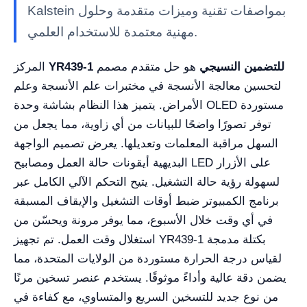
Kalstein بمواصفات تقنية وميزات متقدمة وحلول
مهنية معتمدة للاستخدام العلمي.
YR439-1 للتضمين النسيجي
هو حل متقدم مصمم
المركز
لتحسين معالجة الأنسجة في مختبرات علم الأنسجة وعلم
الأمراض. يتميز هذا النظام بشاشة وحدة OLED مستوردة
توفر تصورًا واضحًا للبيانات من أي زاوية، مما يجعل من
السهل مراقبة المعلمات وتعديلها. يعرض تصميم الواجهة
البديهية أيقونات حالة العمل ومصابيح LED على الأزرار
لسهولة رؤية حالة التشغيل. يتيح التحكم الآلي الكامل عبر
برنامج الكمبيوتر ضبط أوقات التشغيل والإيقاف المسبقة
في أي وقت خلال الأسبوع، مما يوفر مرونة ويحسّن من
استغلال وقت العمل. تم تجهيز YR439-1 بكتلة مدمجة
لقياس درجة الحرارة مستوردة من الولايات المتحدة، مما
يضمن دقة عالية وأداءً موثوقًا. يستخدم عنصر تسخين مرنًا
من نوع جديد للتسخين السريع والمتساوي، مع كفاءة في