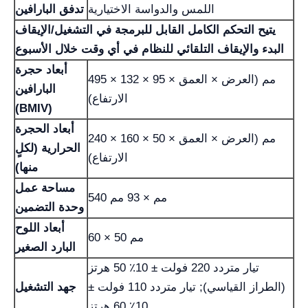
اللمس والدواسة الاختيارية
تدفق البارافين
يتيح التحكم الكامل القابل للبرمجة في التشغيل/الإيقاف
البدء والإيقاف التلقائي
للنظام في أي وقت خلال الأسبوع
أبعاد حجرة
495 × 132 × 95 مم (العرض × العمق ×
البارافين
الارتفاع)
(BMIV)
أبعاد الحجرة
240 × 160 × 50 مم (العرض × العمق ×
الحرارية (لكلٍ
الارتفاع)
منها)
مساحة عمل
540 مم × 93 مم
وحدة التضمين
أبعاد اللوح
60 × 50 مم
البارد الصغير
تيار متردد 220 فولت ± 10٪ 50 هرتز
(الطراز القياسي); تيار متردد 110 فولت ±
جهد التشغيل
10٪ 60 هرتز