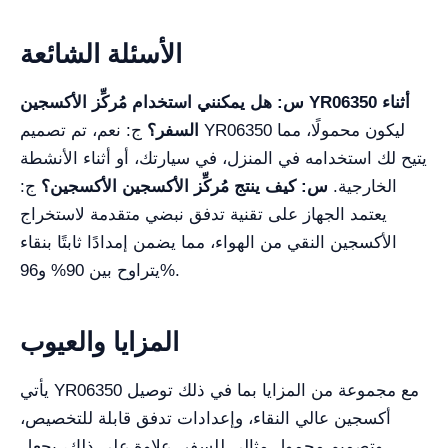
الأسئلة الشائعة
س: هل يمكنني استخدام مُركِّز الأكسجين YR06350 أثناء
السفر؟
ج: نعم، تم تصميم YR06350 ليكون محمولًا، مما
يتيح لك استخدامه في المنزل، في سيارتك، أو أثناء الأنشطة
الخارجية.
س: كيف ينتج مُركِّز الأكسجين الأكسجين؟
ج:
يعتمد الجهاز على تقنية تدفق نبضي متقدمة لاستخراج
الأكسجين النقي من الهواء، مما يضمن إمدادًا ثابتًا بنقاء
يتراوح بين 90% و96%.
المزايا والعيوب
يأتي YR06350 مع مجموعة من المزايا بما في ذلك توصيل
أكسجين عالي النقاء، وإعدادات تدفق قابلة للتخصيص،
وتصميم محمول مثالي للسفر. علاوة على ذلك، يجعل