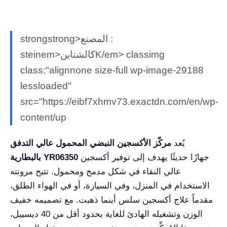
strongstrong>المصنع :
steinem>كالشتاينK/em> classimg
class;"alignnone size-full wp-image-29188
lessloaded"
src="https://eibf7xhmv73.exactdn.com/en/wp-
content/up
يُعد
مركّز الأكسجين النبضي المحمول عالي التدفق
جهازًا حديثًا يهدف إلى توفير أكسجين
بالبطارية YR06350
عالي النقاء في شكل مدمج ومحمول. تتيح مرونته
الاستخدام في المنزل، وفي السيارة، أو في الهواء الطلق،
مقدماً علاج أكسجين سلس أينما ذهبت. مع تصميمه خفيف
الوزن وتشغيله الهادئ للغاية بحدود أقل من 40 ديسيبل،