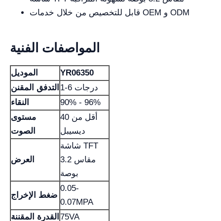
قابل للتخصيص من خلال خدمات OEM و ODM
المواصفات الفنية
YR06350
الموديل
1-6 درجات
التدفق المقنن
90% - 96%
النقاء
أقل من 40
مستوى
ديسيبل
الصوت
شاشة TFT
مقاس 3.2
العرض
بوصة
0.05-
ضغط الإخراج
0.07MPA
75VA
القدرة المقننة