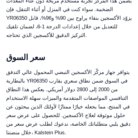
يضمن هذا المُركِّز تجربة مستخدم مريحة دون عناء المعدات
الضخمة. سواء كنت في المنزل أو أثناء التنقل، فإن
YR06350 يزوّد الأكسجين بنقاء يراوح بين 90% و96%، قابل
للتعديل من خلال إعدادات الدرجة 1-6، لضمان تلقيك
التركيز الدقيق للأكسجين الذي تحتاجه.
سعر السوق
يتوافر جهاز مركّز الأكسجين النبضي المحمول عالي التدفق
بالبطارية YR06350 في السوق ضمن نطاق سعري يقارب
من 2000 إلى 2800 دولار أمريكي. يعكس هذا النطاق
التنافسي المواصفات المتقدمة والميزات سهلة الاستخدام
في المنتج، مما يجعله خيارًا ممتازًا لأولئك الذين يبحثون عن
حلول موثوقة لعلاج الأكسجين. للحصول على عرض سعر
دقيق يلبي متطلباتك الخاصة، ندعوك لطلب عرض سعر من
خلال منصتنا، Kalstein Plus.