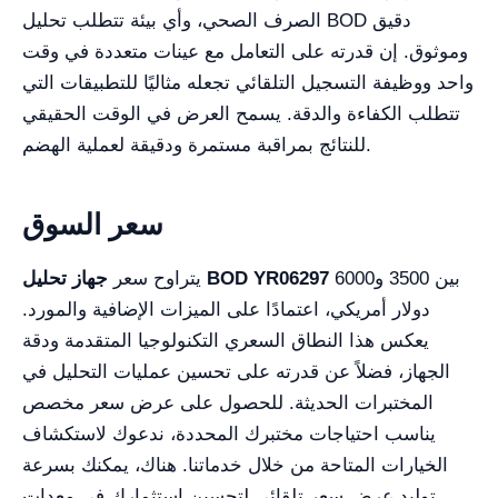
الصرف الصحي، وأي بيئة تتطلب تحليل BOD دقيق
وموثوق. إن قدرته على التعامل مع عينات متعددة في وقت
واحد ووظيفة التسجيل التلقائي تجعله مثاليًا للتطبيقات التي
تتطلب الكفاءة والدقة. يسمح العرض في الوقت الحقيقي
للنتائج بمراقبة مستمرة ودقيقة لعملية الهضم.
سعر السوق
بين 3500 و6000
جهاز تحليل BOD YR06297
يتراوح سعر
دولار أمريكي، اعتمادًا على الميزات الإضافية والمورد.
يعكس هذا النطاق السعري التكنولوجيا المتقدمة ودقة
الجهاز، فضلاً عن قدرته على تحسين عمليات التحليل في
المختبرات الحديثة. للحصول على عرض سعر مخصص
يناسب احتياجات مختبرك المحددة، ندعوك لاستكشاف
الخيارات المتاحة من خلال خدماتنا. هناك، يمكنك بسرعة
توليد عرض سعر تلقائي لتحسين استثمارك في معدات