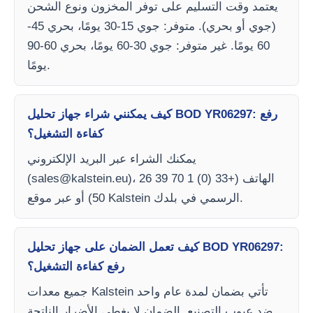
يعتمد وقت التسليم على توفر المخزون ونوع الشحن
(جوي أو بحري). متوفر: جوي 15-30 يومًا، بحري 45-
60 يومًا. غير متوفر: جوي 30-60 يومًا، بحري 60-90
يومًا.
كيف يمكنني شراء جهاز تحليل BOD YR06297: رفع
كفاءة التشغيل؟
يمكنك الشراء عبر البريد الإلكتروني
)، الهاتف (+33 (0) 1 70 39 26
sales@kalstein.eu
(
50) أو عبر موقع Kalstein الرسمي في بلدك.
كيف تعمل الضمان على جهاز تحليل BOD YR06297:
رفع كفاءة التشغيل؟
جميع معدات Kalstein تأتي بضمان لمدة عام واحد
ضد عيوب التصنيع. الضمان لا يغطي الأضرار الناتجة