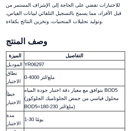
للاختبارات تقضي على الحاجة إلى الإشراف المستمر من
قبل الأفراد، مما يسمح بالتسجيل التلقائي لبيانات القياس،
وتوليد تحليلات المنحنيات، وتخزين النتائج بكفاءة.
وصف المنتج
التفاصيل
الميزة
YR06297
الموديل
نطاق
0-4000 ملغ/لتر
الاختبار
يتوافق مع معيار دقة اختبار جودة المياه BOD5
خطأ
(محلول قياسي من حمض الجلوتاميك الجلوكوز
الاختبار
BOD5=180-230 ملغ/لتر)
مدة
1-30 يومًا
الاختبار