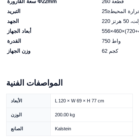
260 قطعة
سعة القارورة Φ22mm
التبريد
لت، 50 هرتز
الجهد
أبعاد الجهاز
750 واط
القدرة
62 كجم
وزن الجهاز
المواصفات الفنية
L 120 × W 69 × H 77 cm
الأبعاد
200.00 kg
الوزن
Kalstein
الصانع