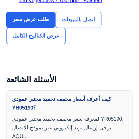
and Vegetables · YouTube · Kalstein
طلب عرض سعر
اتصل بالمبيعات
عرض الكتالوج الكامل
الأسئلة الشائعة
كيف أعرف أسعار مجفف تجميد مختبر عمودي
YR05190؟
لمعرفة سعر مجفف تجميد مختبر عمودي YR05190،
يرجى إرسال بريد إلكتروني عبر نموذج الاتصال
AQUI.