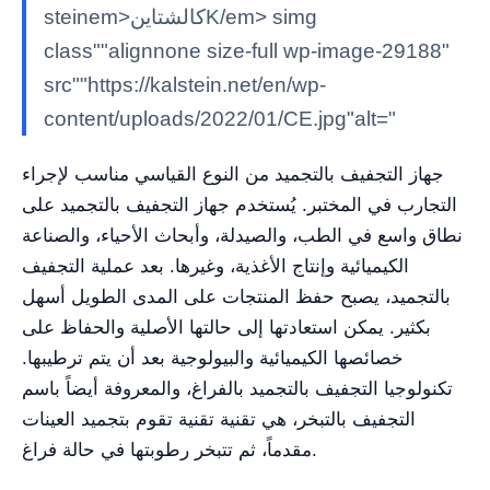
steinem>كالشتاينK/em> simg
class""alignnone size-full wp-image-29188"
src""https://kalstein.net/en/wp-
content/uploads/2022/01/CE.jpg"alt="
جهاز التجفيف بالتجميد من النوع القياسي مناسب لإجراء
التجارب في المختبر. يُستخدم جهاز التجفيف بالتجميد على
نطاق واسع في الطب، والصيدلة، وأبحاث الأحياء، والصناعة
الكيميائية وإنتاج الأغذية، وغيرها. بعد عملية التجفيف
بالتجميد، يصبح حفظ المنتجات على المدى الطويل أسهل
بكثير. يمكن استعادتها إلى حالتها الأصلية والحفاظ على
خصائصها الكيميائية والبيولوجية بعد أن يتم ترطيبها.
تكنولوجيا التجفيف بالتجميد بالفراغ، والمعروفة أيضاً باسم
التجفيف بالتبخر، هي تقنية تقنية تقوم بتجميد العينات
مقدماً، ثم تتبخر رطوبتها في حالة فراغ.