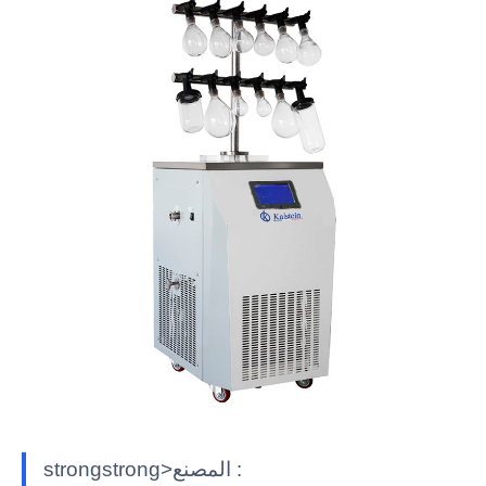
strongstrong>المصنع :