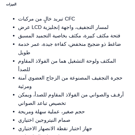
الميزات
تبريد خالٍ من مركبات CFC
عرض LCD لمسار التجفيف، واجهة إنجليزية
فتحة مكثف كبيرة، مكثف بخاصية التجميد المسبق
ضاغط ذو ضجيج منخفض، كفاءة جيدة، عمر خدمة
طويل
المكثف ولوحة التشغيل هما من الفولاذ المقاوم
للصدأ
حجرة التجفيف المصنوعة من الزجاج العضوي آمنة
ومرئية
أرفـف والصواني من الفولاذ المقاوم للصدأ، ويمكن
تخصيص تباعد الصواني
حجم صغير، عملية سهلة ومريحة
صمام النيتروجين اختياري
جهاز اختبار نقطة الانصهار الاختياري