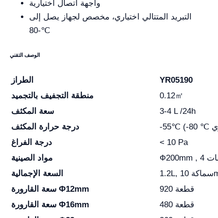
واجهة اتصال اختيارية
التبريد المتتالي اختياري، مخصص لجهاز يصل إلى
-80℃
الوصف التقني
YR05190
الطراز
0.12㎡
منطقة التجفيف بالتجميد
3-4 L /24h
سعة المكثف
درجة حرارة المكثف
< 10 Pa
درجة الفراغ
Ф طبقات
مواد الصينية
 10mm
السعة الإجمالية
920 قطعة
سعة القارورة Φ12mm
480 قطعة
سعة القارورة Φ16mm