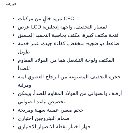
الميزات
تبريد خالٍ من مركبات CFC
عرض LCD لمسار التجفيف، واجهة إنجليزية
فتحة مكثف كبيرة، مكثف بخاصية التجميد المسبق
ضاغط ذو ضجيج منخفض، كفاءة جيدة، عمر خدمة
طويل
المكثف ولوحة التشغيل هما من الفولاذ المقاوم
للصدأ
حجرة التجفيف المصنوعة من الزجاج العضوي آمنة
ومرئية
أرفـف والصواني من الفولاذ المقاوم للصدأ، ويمكن
تخصيص تباعد الصواني
حجم صغير، عملية سهلة ومريحة
صمام النيتروجين اختياري
جهاز اختبار نقطة الانصهار الاختياري