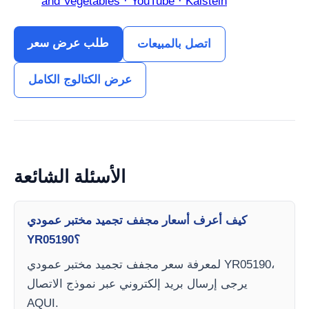
and Vegetables · YouTube · Kalstein
طلب عرض سعر
اتصل بالمبيعات
عرض الكتالوج الكامل
الأسئلة الشائعة
كيف أعرف أسعار مجفف تجميد مختبر عمودي
YR05190؟
لمعرفة سعر مجفف تجميد مختبر عمودي YR05190،
يرجى إرسال بريد إلكتروني عبر نموذج الاتصال
AQUI.