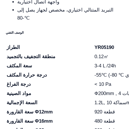
واجهة اتصال اختيارية
التبريد المتتالي اختياري، مخصص لجهاز يصل إلى
-80℃
الوصف التقني
YR05190
الطراز
0.12㎡
منطقة التجفيف بالتجميد
3-4 L /24h
سعة المكثف
درجة حرارة المكثف
< 10 Pa
درجة الفراغ
Ф طبقات
مواد الصينية
 10mm
السعة الإجمالية
920 قطعة
سعة القارورة Φ12mm
480 قطعة
سعة القارورة Φ16mm