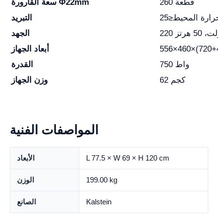
260 قطعة
سعة القارورة Φ22mm
التبريد
لت، 50 هرتز
الجهد
أبعاد الجهاز
750 واط
القدرة
62 كجم
وزن الجهاز
المواصفات الفنية
L 77.5 × W 69 × H 120 cm
الأبعاد
199.00 kg
الوزن
Kalstein
الصانع