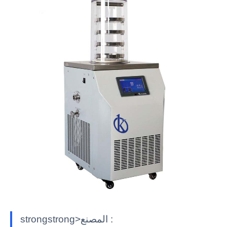
strongstrong>المصنع :