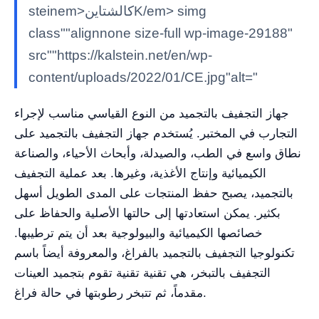
steinem>كالشتاينK/em> simg
class""alignnone size-full wp-image-29188"
src""https://kalstein.net/en/wp-
content/uploads/2022/01/CE.jpg"alt="
جهاز التجفيف بالتجميد من النوع القياسي مناسب لإجراء
التجارب في المختبر. يُستخدم جهاز التجفيف بالتجميد على
نطاق واسع في الطب، والصيدلة، وأبحاث الأحياء، والصناعة
الكيميائية وإنتاج الأغذية، وغيرها. بعد عملية التجفيف
بالتجميد، يصبح حفظ المنتجات على المدى الطويل أسهل
بكثير. يمكن استعادتها إلى حالتها الأصلية والحفاظ على
خصائصها الكيميائية والبيولوجية بعد أن يتم ترطيبها.
تكنولوجيا التجفيف بالتجميد بالفراغ، والمعروفة أيضاً باسم
التجفيف بالتبخر، هي تقنية تقنية تقوم بتجميد العينات
مقدماً، ثم تتبخر رطوبتها في حالة فراغ.