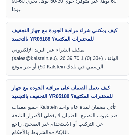
60 يومًا. غير متوفر: جوي 30-60 يومًا، بحري 60-90
يومًا.
كيف يمكنني شراء مراقبة الجودة مع جهاز التجفيف
بالتجميد YR05188 للمختبرات المكتبية؟
يمكنك الشراء عبر البريد الإلكتروني
)، الهاتف (+33 (0) 1 70 39 26
sales@kalstein.eu
(
50) أو عبر موقع Kalstein الرسمي في بلدك.
كيف تعمل الضمان على مراقبة الجودة مع جهاز
التجفيف بالتجميد YR05188 للمختبرات المكتبية؟
جميع معدات Kalstein تأتي بضمان لمدة عام واحد
ضد عيوب التصنيع. الضمان لا يغطي الأضرار الناتجة
عن التركيب أو الاستخدام غير الصحيح. راجع
«الشروط والأحكام» AQUI.