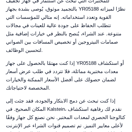
للمختبرات التي تبحث عن استثمار في جهاز تجفيف
بالتجميد موثوق، يُوصى بشدة بجهاز YR05188 نظرًا لميزاته
القوية وتعدد استخداماته. إنه مثالي للمؤسسات التي
تتطلب الحفاظ على جودة عالية للعينات في مجالات
متنوعة. عند الشراء، يُنصح بالنظر في خيارات إضافية مثل
صمامات النيتروجين أو تخصيص المسافات بين الصواني
لتحسين الوظائف.
إذا كنت مهتمًا بالحصول على جهاز YR05188 أو استكشاف
معدات مختبرية مماثلة، فلا تتردد في طلب عرض أسعار
لضمان حصولك على أفضل الأسعار الممكنة والخيارات
المخصصة لاحتياجاتك.
إذا كنت تبحث عن دمج الابتكار والجودة، فقد جئت إلى
المكان الصحيح. في Kalstein، نقدم لك رفاهية استكشاف
كتالوجنا الحصري لمعدات المختبر. نحن نصنع كل جهاز وفقًا
لأعلى معايير التميز. تم تصميم قنوات الشراء عبر الإنترنت