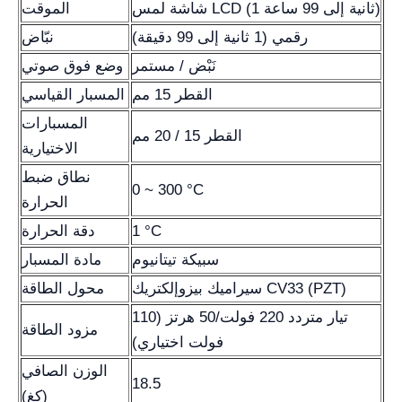
شاشة لمس LCD (1 ثانية إلى 99 ساعة)
الموقت
رقمي (1 ثانية إلى 99 دقيقة)
نبّاض
نَبْض / مستمر
وضع فوق صوتي
القطر 15 مم
المسبار القياسي
المسبارات
القطر 15 / 20 مم
الاختيارية
نطاق ضبط
0 ~ 300 °C
الحرارة
1 °C
دقة الحرارة
سبيكة تيتانيوم
مادة المسبار
سيراميك بيزوإلكتريك CV33 (PZT)
محول الطاقة
تيار متردد 220 فولت/50 هرتز (110
مزود الطاقة
فولت اختياري)
الوزن الصافي
18.5
(كغ)