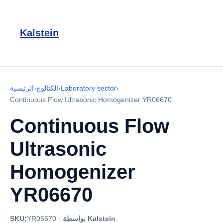
Kalstein
›
Laboratory sector
›
الكتالوج
›
الرئيسية
Continuous Flow Ultrasonic Homogenizer YR06670
Continuous Flow
Ultrasonic
Homogenizer
YR06670
بواسطة Kalstein
·
YR06670
SKU: