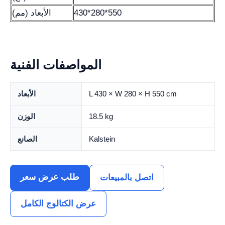
430*280*550
الأبعاد (مم)
المواصفات الفنية
L 430 × W 280 × H 550 cm
الأبعاد
18.5 kg
الوزن
Kalstein
الصانع
طلب عرض سعر
اتصل بالمبيعات
عرض الكتالوج الكامل