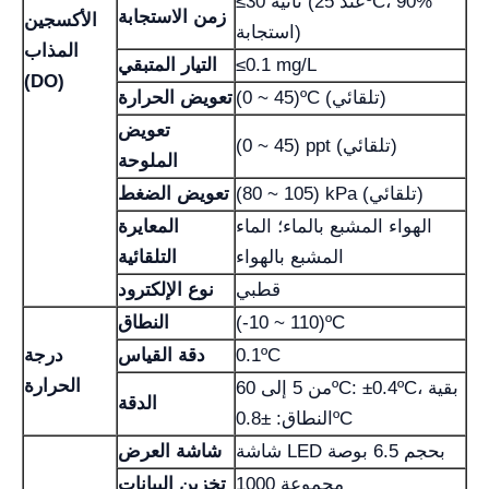
≤30 ثانية (عند 25ºC، 90%
زمن الاستجابة
الأكسجين
استجابة)
المذاب
≤0.1 mg/L
التيار المتبقي
(DO)
(0 ~ 45)ºC (تلقائي)
تعويض الحرارة
تعويض
(0 ~ 45) ppt (تلقائي)
الملوحة
(80 ~ 105) kPa (تلقائي)
تعويض الضغط
الهواء المشبع بالماء؛ الماء
المعايرة
المشبع بالهواء
التلقائية
قطبي
نوع الإلكترود
(-10 ~ 110)ºC
النطاق
0.1ºC
دقة القياس
درجة
الحرارة
من 5 إلى 60ºC: ±0.4ºC، بقية
الدقة
النطاق: ±0.8ºC
شاشة LED بحجم 6.5 بوصة
شاشة العرض
1000 مجموعة
تخزين البيانات