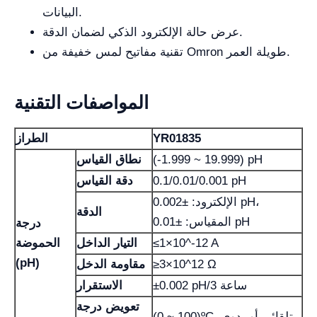
البيانات.
عرض حالة الإلكترود الذكي لضمان الدقة.
تقنية مفاتيح لمس خفيفة من Omron طويلة العمر.
المواصفات التقنية
YR01835
الطراز
(-1.999 ~ 19.999) pH
نطاق القياس
0.1/0.01/0.001 pH
دقة القياس
الإلكترود: ±0.002 pH،
الدقة
المقياس: ±0.01 pH
درجة
≤1×10^-12 A
التيار الداخل
الحموضة
(pH)
≥3×10^12 Ω
مقاومة الدخل
±0.002 pH/3 ساعة
الاستقرار
تعويض درجة
(0 ~ 100)ºC، تلقائي أو يدوي