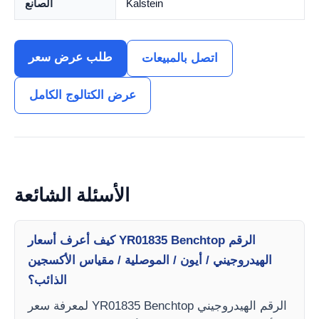
Kalstein
الصانع
طلب عرض سعر
اتصل بالمبيعات
عرض الكتالوج الكامل
الأسئلة الشائعة
كيف أعرف أسعار YR01835 Benchtop الرقم
الهيدروجيني / أيون / الموصلية / مقياس الأكسجين
الذائب؟
لمعرفة سعر YR01835 Benchtop الرقم الهيدروجيني