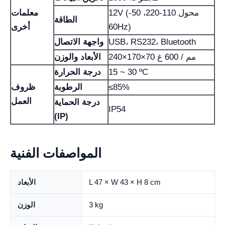
12V (محول 110-220، 50-
معلمات
الطاقة
60Hz)
أخرى
USB، RS232، Bluetooth
واجهة الاتصال
240×170×70 مم / 600 غ
الأبعاد والوزن
15 ~ 30 ºC
درجة الحرارة
≤85%
الرطوبة
ظروف
العمل
درجة الحماية
IP54
(IP)
المواصفات الفنية
L 47 × W 43 × H 8 cm
الأبعاد
3 kg
الوزن