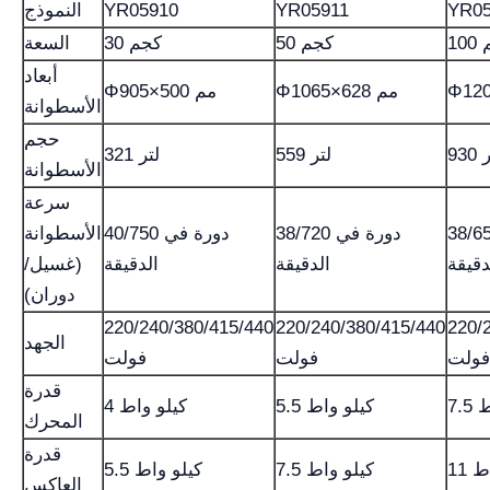
YR05
YR05911
YR05910
النموذج
م
50 كجم
30 كجم
السعة
أبعاد
Φ1065×628 مم
Φ905×500 مم
الأسطوانة
حجم
تر
559 لتر
321 لتر
الأسطوانة
سرعة
3 دورة في
38/720 دورة في
40/750 دورة في
الأسطوانة
دقيقة
الدقيقة
الدقيقة
(غسيل/
دوران)
220/240/380/415/440
220/240/380/415/440
220/
الجهد
فولت
فولت
فولت
قدرة
اط
5.5 كيلو واط
4 كيلو واط
المحرك
قدرة
اط
7.5 كيلو واط
5.5 كيلو واط
العاكس