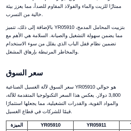
ممتازًا للزيت والماء والفولاذ المقاوم للصدأ، مما يعزز بيئة
خالية من التسرب.
بالإضافة إلى ذلك، تتميز YR05910 بتزييت المحامل المدمج،
مما يضمن سهولة التشغيل والصيانة. السلامة هي الأهم مع
تضمين نظام قفل الباب الذي يقلل من سوء الاستخدام
والمخاطر المرتبطة بإرهاق المشغل.
سعر السوق
سعر السوق لآلة الغسيل الصناعية YR05910 هو حوالي
3,800 دولار. يعكس هذا السعر التكنولوجيا المتقدمة للآلة،
والمواد القوية، والقدرات التشغيلية، مما يجعلها استثمارًا
قيمًا للشركات في قطاع الغسيل.
YR05911
YR05910
الميزة