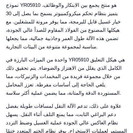
نموذج YR05910 هو منتج يجمع بين الابتكار والوظائف.
يتميز بنظام تحكم ميكروكمبيوتر يسمح بما يصل إلى 30
خيار غسيل قابل للبرمجة، مما يوفر مرونة للمشغلين. مع
هيكلها المصنوع من الفولاذ المقاوم للصدأ عالي الجودة،
تضمن هذه الآلة طول العمر وجاذبية جمالية، مما يجعلها
مناسبة لمجموعة متنوعة من البيئات التجارية.
واحدة من الميزات البارزة في YR05910 هي هيكل التعليق
الكامل الذي يقلل من الاهتزاز والضوضاء. يتم تحقيق ذلك
من خلال مجموعة فريدة من المخمدات والزنبركات، مما
يلغي الحاجة إلى أساسات مفرطة. تعزز المحامل
المستوردة الدقة والمتانة، مما يضمن عملية أكثر سلاسة.
علاوة على ذلك، تدعم الآلة النقل لمسافات طويلة بفضل
دعم البراغي الثابت، مما يمنع التلف أثناء النقل. يسهل
نظام العاكس عالي الجودة عملية الغسيل وضبط التردد
المستمر لعمليات الاستخراج. يوفر نظام الختم المتعدد ختمًا