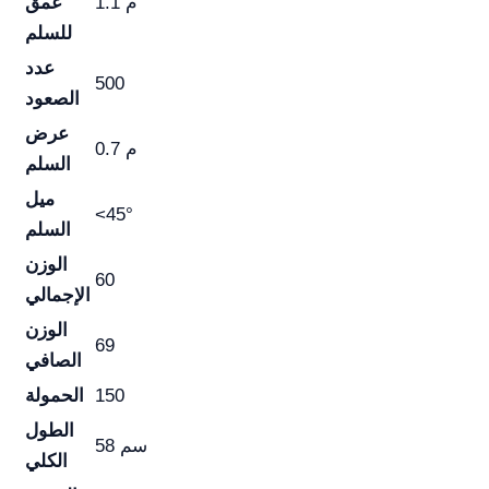
1.1 م
عمق
للسلم
عدد
500
الصعود
عرض
0.7 م
السلم
ميل
<45°
السلم
الوزن
60
الإجمالي
الوزن
69
الصافي
150
الحمولة
الطول
58 سم
الكلي