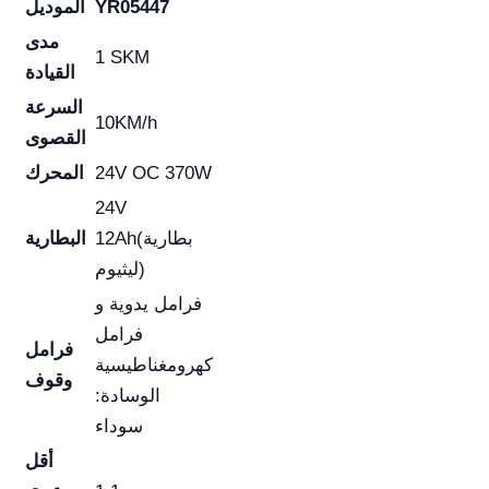
YR05447
الموديل
مدى
1 SKM
القيادة
السرعة
10KM/h
القصوى
24V OC 370W
المحرك
24V
12Ah(بطارية
البطارية
ليثيوم)
فرامل يدوية و
فرامل
فرامل
كهرومغناطيسية
وقوف
الوسادة:
سوداء
أقل