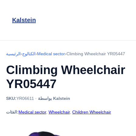
Kalstein
Climbing Wheelchair YR05447
›
Medical sector
›
الكتالوج
›
الرئيسية
Climbing Wheelchair
YR05447
بواسطة Kalstein
·
YR06611
SKU:
Children Wheelchair
,
Wheelchair
,
Medical sector
الفئات: