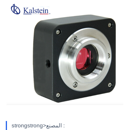
strongstrong>المصنع :