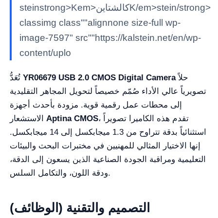
steinstrong>Kem>كالشتاينK/em>stein/strong>
classimg class""alignnone size-full wp-
image-7597" src""https://kalstein.net/en/wp-
content/uplo
حلاً
YR06679 USB 2.0 CMOS Digital Camera
تُعَدُّ
تصويرياً عالي الأداء صُمّم خصيصاً لتحويل المجاهر التقليدية
إلى محطات عمل رقمية قوية. مزودة بأحدث أجهزة
، تقدم هذه الكاميرا تصويراً
Aptina CMOS
الاستشعار
استثنائياً بدقة تتراوح من 1.3 ميجابكسل إلى 14 ميجابكسل.
إنها الاختيار المثالي للمهنيين في مختبرات البحث والبيئات
التعليمية ومراقبة الجودة الصناعية الذين يسعون إلى الدقة،
ودقة اللون، والتكامل السلس.
التصميم والتقنية (الوظائف)