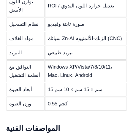
توازن اللون
ROI / تعديل حرارة اللون اليدوي
الأبيض
صورة ثابتة وفيديو
نظام التسجيل
سبائك Zn-Al الزنك-الألمنيوم (CNC)
مواد الغلاف
تبريد طبيعي
التبريد
Windows XP/Vista/7/8/10/11،
التوافق مع
Mac، Linux، Android
أنظمة التشغيل
15 سم × 15 سم × 10 سم
أبعاد العبوة
0.55 كجم
وزن العبوة
المواصفات الفنية