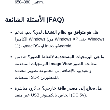
بين 380–650nm.
الأسئلة الشائعة (FAQ)
هل هو متوافق مع نظام التشغيل لدي؟
نعم، تدعم
الكاميرا Windows (من Windows XP حتى Windows
11)، وmacOS، وLinux، وAndroid.
ما هي البرمجيات المستخدمة لالتقاط الصور؟
تتضمن
لمعالجة الصور
Image View
البرمجيات المتقدمة
والفيديو، بالإضافة إلى مجموعة تطوير متعددة
المنصات SDK للمطورين.
هل يحتاج إلى مصدر طاقة خارجي؟
لا، يُزود مباشرة
عبر منفذ USB الخاص بالكمبيوتر (DC 5V).