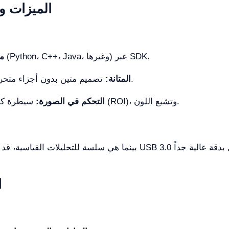
الميزات وا
دعم ممتاز لعدة لغات برمجة (Python، C++، Java، وغيرها) عبر SDK.
مر
تصميم متين بدون أجزاء متحركة يطيل عمره التشغيلي بشكل ملحوظ.
المتانة:
سيطرة كاملة على التعريض، وتوازن اللون الأبيض (ROI)، وتشبع اللون.
التحكم في الصورة:
ا