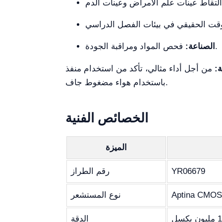
فحص المواد ومراقبة الجودة.
الصناعة:
:
من أجل أداء مثالي، تأكد من استخدام منفذ USB عالي السرعة مباشرة على لوحتك الأم بالحاسوب والحفاظ على خلو المستشعر من الغبار
باستخدام هواء مضغوط جاف.
الخصائص الفنية
الميزة
YR06679
رقم الطراز
Aptina CMOS 
نوع المستشعر
الدقة