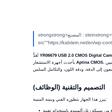
strongstrong>المصنع : steinstrong>Kem>كالشتاينK/em>stein/strong> classimg class""alignnone size-full wp-image-7597"
src""https://kalstein.net/en/wp-con
YR06679 USB 2.0 CMOS Digital Cam
تُعَدُّ
، تقدم هذه الكاميرا تصويراً استثنائياً بدقة تتراوح من 1.3 ميجابكسل إلى 14 ميجابكسل. إنها الاختيار المثالي للمهنيين
Aptina CMOS
بأحدث أجهزة الاستشعار
التصميم والتقنية (الوظائف)
يبرز هذا الجهاز بتطورِه الفني وبنيته المتينة: