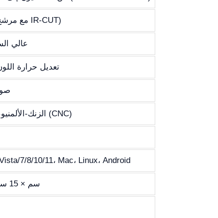
380-650nm (مع مرشح IR-CUT)
USB 2.0 عالي
ROI / تعديل حرارة الل
صور
سبائك Zn-Al الزنك-الألمنيوم (CNC)
ista/7/8/10/11، Mac، Linux، Android
15 سم × 15 سم × 10 سم