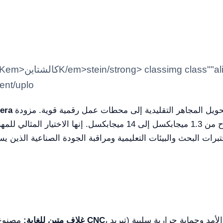
tent/uplo
حلاً تصويرياً عالي الأداء صُمّم خصيصاً لتحويل المجاهر التقليدية إلى محطات عمل رقمية قوية. مزودة
era
، يضمن الهيكل المدمج المتكامل متانة طويلة الأمد وحماية حرارية سلبية (تبريد
CNC
مصنوع من سبيكة زنك-ألمنيوم باستخدام تقنية
غلاف متين للغاية: