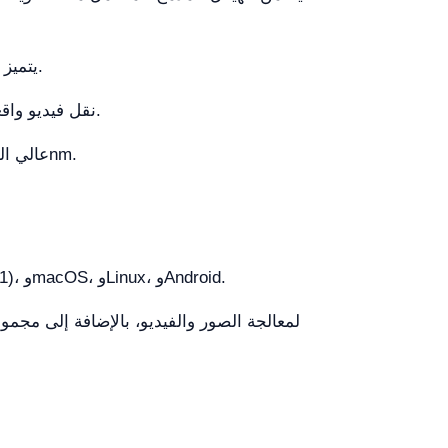
يتميز بتقنية معالجة ألوان متقدمة تضمن درجات ألوان طبيعية وحيوية في كل لقطة.
توفر واجهة USB 2.0 نقل فيديو واقعي مباشر بسلاسة، مما يسهل المراقبة على الشاشة مباشرة.
مصممة بمرشح IR-CUT عالي الجودة لحماية المستشعر وتحسين النطاق الطيفي بين 380–650nm.
نعم، تدعم الكاميرا Windows (من Windows XP حتى Windows 11)، وmacOS، وLinux، وAndroid.