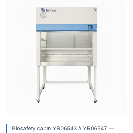
Biosafety cabin YR06543 // YR06547 —