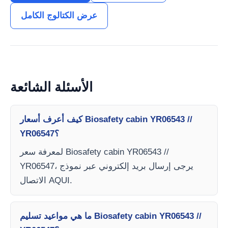
عرض الكتالوج الكامل
الأسئلة الشائعة
كيف أعرف أسعار Biosafety cabin YR06543 //
YR06547؟
لمعرفة سعر Biosafety cabin YR06543 //
YR06547، يرجى إرسال بريد إلكتروني عبر نموذج
الاتصال AQUI.
ما هي مواعيد تسليم Biosafety cabin YR06543 //