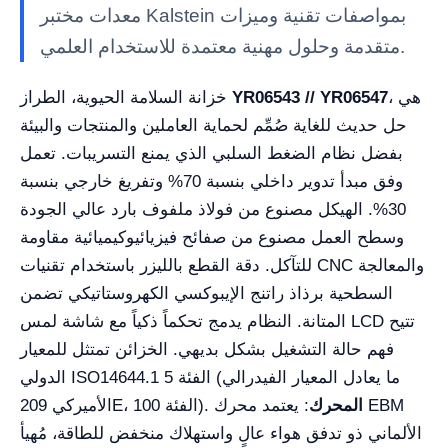
معدات مختبر Kalstein بمواصفات تقنية وميزات
متقدمة وحلول مهنية معتمدة للاستخدام العلمي.
، هي
YR06543 // YR06547
خزانة السلامة الحيوية، الطراز
حل حديث للغاية صُمِّم لحماية العاملين والمنتجات والبيئة
بفضل نظام الضغط السلبي الذي يمنع التسريبات. تعمل
وفق مبدأ تدوير داخلي بنسبة 70% وتفريغ خارجي بنسبة
30%. الهيكل مصنوع من فولاذ ملفوف بارد عالي الجودة
وسطح العمل مصنوع من صفائح فيزيائيوكيميائية مقاومة
للتآكل. دقة القطع بالليزر باستخدام تقنيات CNC والمعالجة
السطحية برذاذ راتنج الإيبوكسي الكهروستاتيكي تضمن
المتانة. النظام يدمج تحكماً ذكياً مع شاشة لمس LCD تتيح
فهم حالة التشغيل بشكل بديهي. الخزائن تمتثل للمعيار
الدولي ISO14644.1 الفئة 5 (ما يعادل المعيار الفيدرالي
المحرك
: يعتمد محرك EBM
الأميركي 209E، الفئة 100).
الألماني ذو تدفق هواء عالٍ واستهلاك منخفض للطاقة، مُهيأ