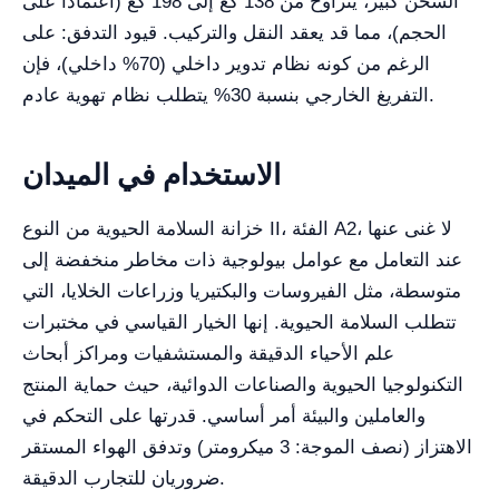
الشحن كبير، يتراوح من 138 كغ إلى 198 كغ (اعتماداً على
الحجم)، مما قد يعقد النقل والتركيب. قيود التدفق: على
الرغم من كونه نظام تدوير داخلي (70% داخلي)، فإن
التفريغ الخارجي بنسبة 30% يتطلب نظام تهوية عادم.
الاستخدام في الميدان
خزانة السلامة الحيوية من النوع II، الفئة A2، لا غنى عنها
عند التعامل مع عوامل بيولوجية ذات مخاطر منخفضة إلى
متوسطة، مثل الفيروسات والبكتيريا وزراعات الخلايا، التي
تتطلب السلامة الحيوية. إنها الخيار القياسي في مختبرات
علم الأحياء الدقيقة والمستشفيات ومراكز أبحاث
التكنولوجيا الحيوية والصناعات الدوائية، حيث حماية المنتج
والعاملين والبيئة أمر أساسي. قدرتها على التحكم في
الاهتزاز (نصف الموجة: 3 ميكرومتر) وتدفق الهواء المستقر
ضروريان للتجارب الدقيقة.