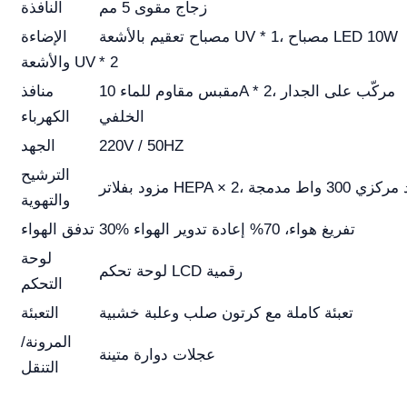
زجاج مقوى 5 مم
النافذة
مصباح تعقيم بالأشعة UV * 1، مصباح LED 10W
الإضاءة
* 2
والأشعة UV
مقبس مقاوم للماء 10A * 2، مركّب على الجدار
منافذ
الخلفي
الكهرباء
220V / 50HZ
الجهد
الترشيح
د مركزي 300 واط مدمجة
والتهوية
30% تفريغ هواء، 70% إعادة تدوير الهواء
تدفق الهواء
لوحة
لوحة تحكم LCD رقمية
التحكم
تعبئة كاملة مع كرتون صلب وعلبة خشبية
التعبئة
المرونة/
عجلات دوارة متينة
التنقل