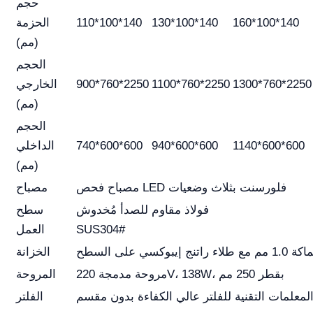
حجم
160*100*140
130*100*140
110*100*140
الحزمة
(مم)
الحجم
1300*760*2250
1100*760*2250
900*760*2250
الخارجي
(مم)
الحجم
1140*600*600
940*600*600
740*600*600
الداخلي
(مم)
مصباح فحص LED فلورسنت بثلاث وضعيات
مصباح
فولاذ مقاوم للصدأ مُخدوش
سطح
SUS304#
العمل
ي على السطح
الخزانة
مروحة مدمجة 220V، 138W، بقطر 250 مم
المروحة
لمعلمات التقنية للفلتر عالي الكفاءة بدون مقسم
الفلتر