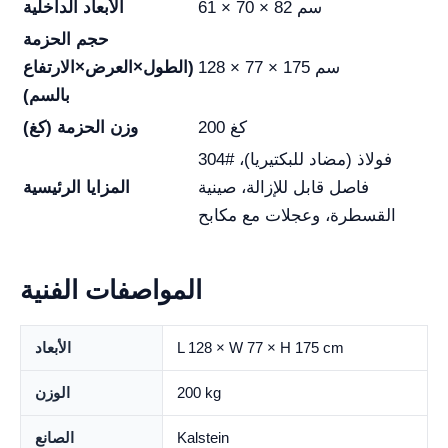
61 × 70 × 82 سم
الأبعاد الداخلية
حجم الحزمة
128 × 77 × 175 سم
(الطول×العرض×الارتفاع
بالسم)
200 كغ
وزن الحزمة (كغ)
304# فولاذ (مضاد للبكتيريا)،
فاصل قابل للإزالة، صينية
المزايا الرئيسية
القسطرة، وعجلات مع مكابح
المواصفات الفنية
L 128 × W 77 × H 175 cm
الأبعاد
200 kg
الوزن
Kalstein
الصانع