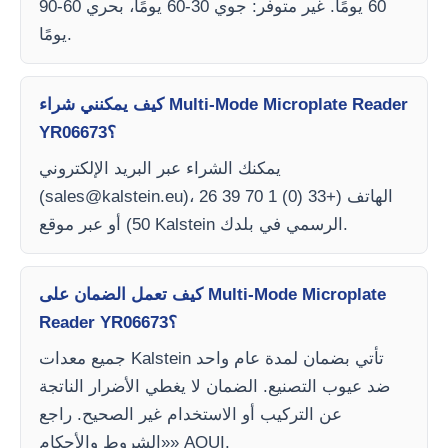
60 يومًا. غير متوفر: جوي 30-60 يومًا، بحري 60-90
يومًا.
كيف يمكنني شراء Multi-Mode Microplate Reader
YR06673؟
يمكنك الشراء عبر البريد الإلكتروني
)، الهاتف (+33 (0) 1 70 39 26
sales@kalstein.eu
(
50) أو عبر موقع Kalstein الرسمي في بلدك.
كيف تعمل الضمان على Multi-Mode Microplate
Reader YR06673؟
جميع معدات Kalstein تأتي بضمان لمدة عام واحد
ضد عيوب التصنيع. الضمان لا يغطي الأضرار الناتجة
عن التركيب أو الاستخدام غير الصحيح. راجع
«الشروط والأحكام» AQUI.