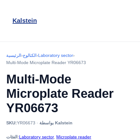
Kalstein
›
Laboratory sector
›
الكتالوج
›
الرئيسية
Multi-Mode Microplate Reader YR06673
Multi-Mode
Microplate Reader
YR06673
بواسطة Kalstein
·
YR06673
SKU:
Microplate reader
,
Laboratory sector
الفئات: