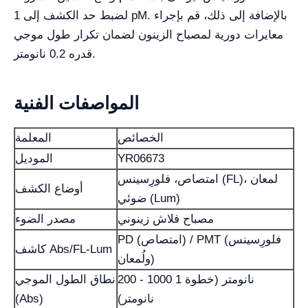
لضبط حد الكشف إلى 1 pM. بالإضافة إلى ذلك، قم بإجراء
معايرات دورية لمصباح الزينون لضمان تكرار طول موجي
قدره 0.2 نانومتر.
المواصفات الفنية
الخصائص
المعلمة
YR06673
الموديل
امتصاص، فلورِسينس (FL)، لمعان
أوضاع الكشف
ضوئي (Lum)
مصباح فلاش زينوني
مصدر الضوء
PD (امتصاص) / PMT (فلورِسينس
كاشف Abs/FL-Lum
ولُمعان)
200 - 1000 نانومتر (خطوة 1
نطاق الطول الموجي
نانومتر)
(Abs)