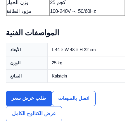
25 كجم
وزن الجهاز
100-240V ~، 50/60Hz
مزود الطاقة
المواصفات الفنية
L 44 × W 48 × H 32 cm
الأبعاد
25 kg
الوزن
Kalstein
الصانع
طلب عرض سعر
اتصل بالمبيعات
عرض الكتالوج الكامل