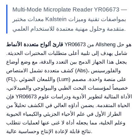
Multi-Mode Microplate Reader YR06673 —
معدات مختبر Kalstein بمواصفات تقنية وميزات
متقدمة وحلول مهنية معتمدة للاستخدام العلمي.
YR06673 من Allsheng هو حل
قارئ ألواح متعددة الأنماط
شامل يهدف إلى تلبية أعلى متطلبات المختبرات الحديثة.
يجعل هذا الجهاز الدمج بين التعدد والدقة، مع وضع أوضاع
كشف متعددة تشمل الامتصاص (Abs)، والفلورسينس
(FL)، واللمعان الضوئي (Lum) على منصة واحدة. مصمم
خصيصاً لمؤسسات البحث الطبي والبيولوجي والصيدلاني،
فإن YR06673 الأداة المثالية لتطوير الأدوية ودراسات علوم
الحياة المتقدمة. يضمن أداؤه العالي في الكشف تحليلاً من
الطراز الأول في علم الأحياء الجزيئي والكيمياء الحيوية
وعلم الخلية، مما يجعله أداة لا غنى عنها لعمليات تتطلب
نتائج قابلة لإعادة الإنتاج وحساسية عالية.