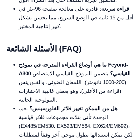
لتحسين تجربة الكشف حتى بعد الشراء الأول.
قراءة سريعة:
قادرة على معالجة صفيحة 96-بئر في
أقل من 15 ثانية في الوضع السريع، مما يحسن بشكل
كبير إنتاجية المختبر.
الأسئلة الشائعة (FAQ)
ما هي أوضاع القراءة المدرجة في نموذج Feyond-
A300 القياسي؟
يتضمن النموذج القياسي الامتصاص
(200-1000 نانومتر)، اللمعان الضوئي، والفلورينس
(قراءة من الأعلى)، وهو يغطي غالبية الاختبارات
البيولوجية الحالية.
هل من الممكن تغيير فلاتر الفلورسينس؟
نعم،
الوحدة تأتي بثلاث مجموعات فلاتر قياسية
(EX485/EM530، EX523/EM564، EX624/EM692)،
لكن يمكن استبدالها بطول موجي آخر وفقاً لمتطلبات