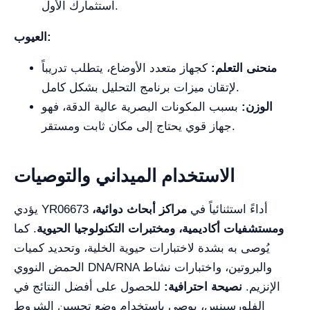
استثمارك الأول.
العيوب:
منحنى التعلم:
كجهاز متعدد الأوضاع، يتطلب تدريباً
لإتقان ميزات برنامج التحليل بشكل كامل.
الوزن:
بسبب المكونات البصرية عالية الدقة، فهو
جهاز قوي يحتاج إلى مكان ثابت ومستقر.
الاستخدام الميداني والتوصيات
يؤدي YR06673 أداءً استثنائياً في
مراكز أبحاث دوائية،
ومستشفيات أكاديمية، ومختبرات التكنولوجيا الحيوية
. كما
يُوصى به بشدة لاختبارات حيوية الخلية، وتحديد كميات
الحمض النووي DNA/RNA والبروتين، واختبارات نشاط
الإنزيم.
نصيحة احترافية:
للحصول على أفضل النتائج في
الفلورسينس، يوصى باستخدام وضع تحسين الشروط