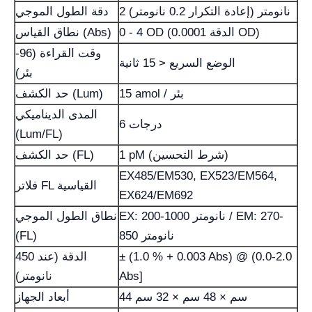
2 نانومتر (إعادة التكرار 0.2 نانومتر)
دقة الطول الموجي
0 - 4 OD (الدقة 0.0001 OD)
نطاق القياس (Abs)
وقت القراءة (96-
الوضع السريع < 15 ثانية
بئر)
15 amol / بئر
حد الكشف (Lum)
المدى الديناميكي
6 درجات
(Lum/FL)
1 pM (شرط التحسين)
حد الكشف (FL)
EX485/EM530, EX523/EM564,
فلاتر FL القياسية
EX624/EM692
EX: 200-1000 نانومتر / EM: 270-
نطاق الطول الموجي
850 نانومتر
(FL)
± (1.0 % + 0.003 Abs) @ (0.0-2.0
الدقة (عند 450
Abs]
نانومتر)
44 سم × 48 سم × 32 سم
أبعاد الجهاز